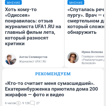
МНЕНИЕ
МНЕНИЕ
Хоть кому-то
«Спуталась речь
«Одиссея»
пургу». Врач — о
понравилась: отзыв
смертельном ди
журналиста UFA1.RU на
который сложн
главный фильм лета,
обнаружить
который разносят
критики
Ирина Волкова
Главврач клиник
Антон Селиверстов
«Реабилитация д
Журналист UFA1.RU
Волковой»
РЕКОМЕНДУЕМ
«Кто-то считает меня сумасшедшей».
Екатеринбурженка приютила дома 200
жирафов — фото и видео
6 часов
9 128
27