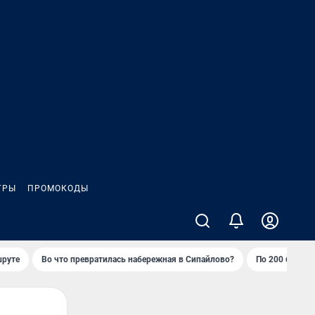
ГРЫ
ПРОМОКОДЫ
шруте
Во что превратилась набережная в Сипайлово?
По 200 баллов