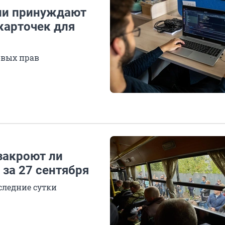
ли принуждают
карточек для
овых прав
закроют ли
за 27 сентября
следние сутки