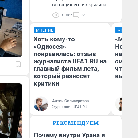
вытащил его из кризиса
31 586
23
МНЕНИЕ
МНЕНИЕ
Хоть кому-то
«Мы ви
«Одиссея»
Нолана
понравилась: отзыв
настро
журналиста UFA1.RU на
смотре
главный фильм лета,
чтобы 
который разносят
выгляд
критики
Антон Селиверстов
На
Журналист UFA1.RU
РЕКОМЕНДУЕМ
Почему внутри Урана и