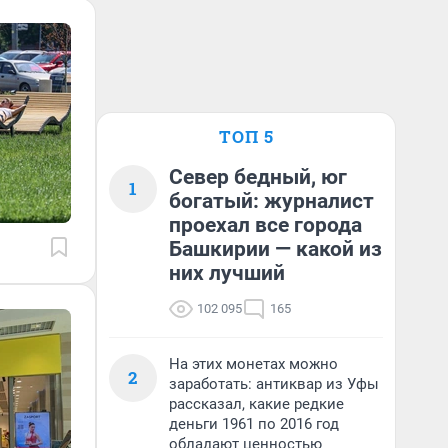
ТОП 5
Север бедный, юг
1
богатый: журналист
проехал все города
Башкирии — какой из
них лучший
102 095
165
На этих монетах можно
2
заработать: антиквар из Уфы
рассказал, какие редкие
деньги 1961 по 2016 год
обладают ценностью