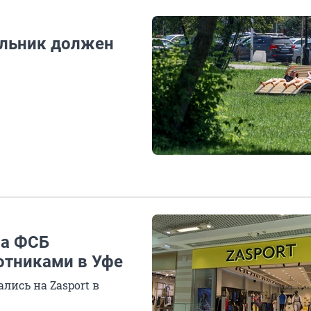
чальник должен
ы
ла ФСБ
отниками в Уфе
лись на Zasport в