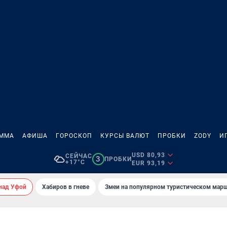
АММА
АФИША
ГОРОСКОП
КУРСЫ ВАЛЮТ
ПРОБКИ
ZODY
И
USD 80,93
СЕЙЧАС
3
ПРОБКИ
+17°C
EUR 93,19
над Уфой
Хабиров в гневе
Змеи на популярном туристическом мар