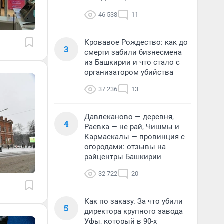
46 538
11
Кровавое Рождество: как до
3
смерти забили бизнесмена
из Башкирии и что стало с
организатором убийства
37 236
13
Давлеканово — деревня,
4
Раевка — не рай, Чишмы и
Кармаскалы — провинция с
огородами: отзывы на
райцентры Башкирии
32 722
20
Как по заказу. За что убили
5
директора крупного завода
Уфы, который в 90-х