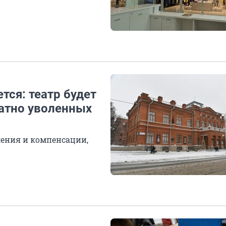
ся: театр будет
ратно уволенных
ления и компенсации,