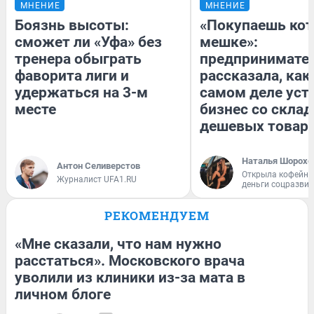
МНЕНИЕ
МНЕНИЕ
Боязнь высоты:
«Покупаешь кот
сможет ли «Уфа» без
мешке»:
тренера обыграть
предпринимате
фаворита лиги и
рассказала, как
удержаться на 3-м
самом деле уст
месте
бизнес со скла
дешевых товар
Наталья Шорохо
Антон Селиверстов
Открыла кофейну
Журналист UFA1.RU
деньги соцразви
РЕКОМЕНДУЕМ
«Мне сказали, что нам нужно
расстаться». Московского врача
уволили из клиники из-за мата в
личном блоге