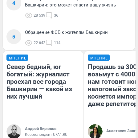
4
Башкирии: это может спасти вашу жизнь
28 539
36
Обращение ФСБ к жителям Башкирии
5
22 642
114
МНЕНИЕ
МНЕНИЕ
Север бедный, юг
Продашь за 3000
богатый: журналист
возьмут с 4000.
проехал все города
нам готовит но
Башкирии — какой из
налоговый зако
них лучший
коснется импор
даже репетитор
Андрей Бирюков
Анастасия Завг
Корреспондент UFA1.RU