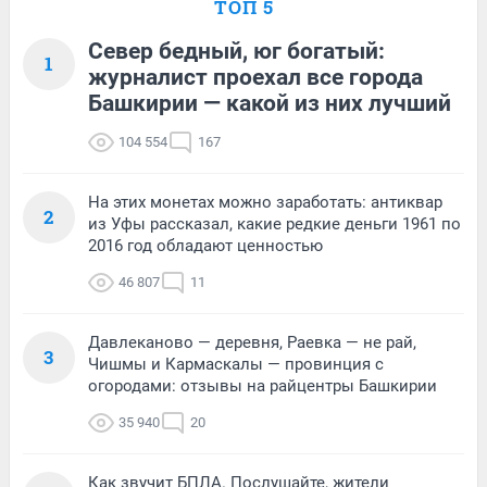
ТОП 5
Север бедный, юг богатый:
1
журналист проехал все города
Башкирии — какой из них лучший
104 554
167
На этих монетах можно заработать: антиквар
2
из Уфы рассказал, какие редкие деньги 1961 по
2016 год обладают ценностью
46 807
11
Давлеканово — деревня, Раевка — не рай,
3
Чишмы и Кармаскалы — провинция с
огородами: отзывы на райцентры Башкирии
35 940
20
Как звучит БПЛА. Послушайте, жители