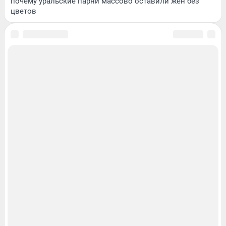
почему уральские парни массово оставили жен без
цветов