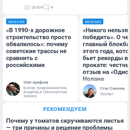
26 874
9
МНЕНИЕ
МНЕНИЕ
«В 1990-х дорожное
«Никого нельзя
строительство просто
победить». О ч
обвалилось»: почему
главный блокба
советские трассы не
этого года, кот
сравнить с
бьет рекорды в
российскими
прокате: честн
отзыв на «Одис
Нолана
Олег Арефьев
Блогер, предприниматель,
Стас Соколов
владелец в транспортном
Эксперт
бизнесе
РЕКОМЕНДУЕМ
Почему у томатов скручиваются листья
— три причины и решение проблемы