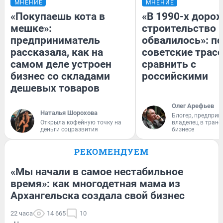
МНЕНИЕ
МНЕНИЕ
«Покупаешь кота в
«В 1990-х доро
мешке»:
строительство 
предприниматель
обвалилось»: п
рассказала, как на
советские трас
самом деле устроен
сравнить с
бизнес со складами
российскими
дешевых товаров
Олег Арефьев
Наталья Шорохова
Блогер, предприн
Открыла кофейную точку на
владелец в тран
деньги соцразвития
бизнесе
РЕКОМЕНДУЕМ
«Мы начали в самое нестабильное
время»: как многодетная мама из
Архангельска создала свой бизнес
22 часа
14 665
10