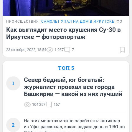
ПРОИСШЕСТВИЯ
САМОЛЕТ УПАЛ НА ДОМ В ИРКУТСКЕ
ФОТОР
Как выглядит место крушения Су-30 в
Иркутске — фоторепортаж
23 октября, 2022, 18:54
1 937
7
ТОП 5
Север бедный, юг богатый:
1
журналист проехал все города
Башкирии — какой из них лучший
104 257
167
На этих монетах можно заработать: антиквар
2
из Уфы рассказал, какие редкие деньги 1961 по