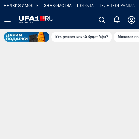
НЕДВИЖИМОСТЬ
ЗНАКОМСТВА
ПОГОДА
ТЕЛЕПРОГРАММА
Кто решает какой будет Уфа?
Мавлиев пр