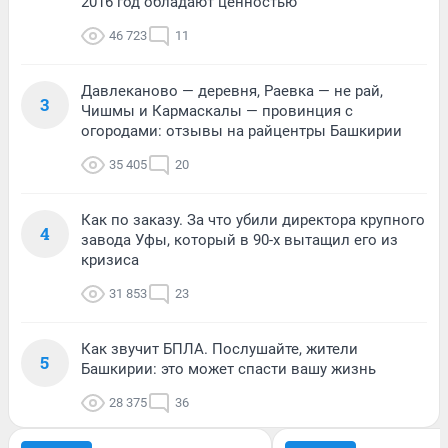
2016 год обладают ценностью
46 723
11
Давлеканово — деревня, Раевка — не рай,
3
Чишмы и Кармаскалы — провинция с
огородами: отзывы на райцентры Башкирии
35 405
20
Как по заказу. За что убили директора крупного
4
завода Уфы, который в 90-х вытащил его из
кризиса
31 853
23
Как звучит БПЛА. Послушайте, жители
5
Башкирии: это может спасти вашу жизнь
28 375
36