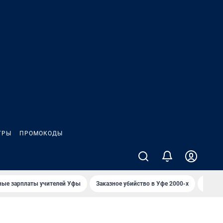
ГРЫ
ПРОМОКОДЫ
ные зарплаты учителей Уфы
Заказное убийство в Уфе 2000-х
Каким