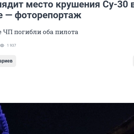
лядит место крушения Су-30 
е — фоторепортаж
е ЧП погибли оба пилота
1 937
ариев