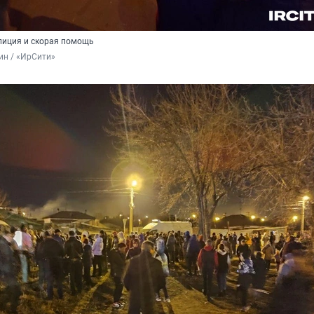
лиция и скорая помощь
ин / «ИрСити»