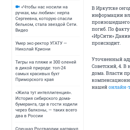
«Чтобы нас носили на
В Иркутске сего
ручках, мы любим»: нерпа
информации вла
Сергеевна, которую спасли
произошедшег
бельком, стала звездой Сети.
погиб. По факт
Видео
«ИрСити» Дании
происходит.
Умер экс-ректор УГАТУ —
Николай Криони
Уточненный адр
Тигры на пляже и 300 оленей
Советский, 4. 
в дикой природе: топ-24
дома. Власти п
самых красивых бухт
Приморского края
компенсационны
нашей
онлайн-
«Жила тут интеллигенция».
История сибирского дома-
бумеранга, где в гости ходили
через балконы, — таких всего
два в России
Спецназ Росгвардии нагрянул