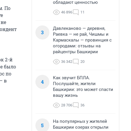
обладают ценностью
м. По
46 896
11
те
 не
Давлеканово — деревня,
пондент
3
Раевка — не рай, Чишмы и
Кармаскалы — провинция с
огородами: отзывы на
райцентры Башкирии
к 2-й
36 342
20
не было
ос по
Как звучит БПЛА.
— в
4
Послушайте, жители
Башкирии: это может спасти
вашу жизнь
28 706
36
На популярных у жителей
5
Башкирии озерах открыли