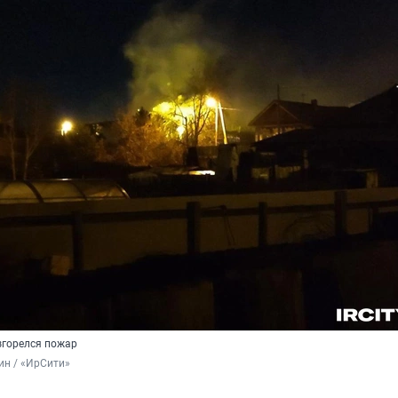
згорелся пожар
ин / «ИрСити»