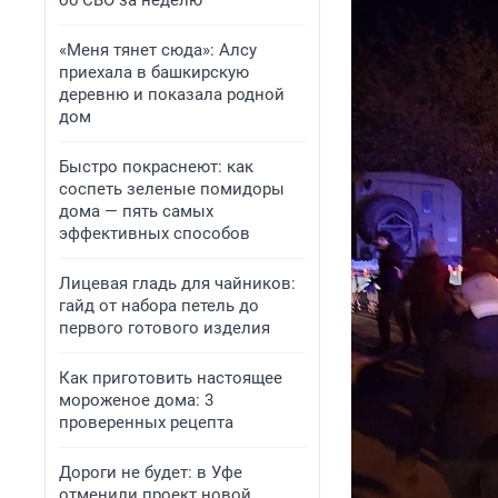
об СВО за неделю
«Меня тянет сюда»: Алсу
приехала в башкирскую
деревню и показала родной
дом
Быстро покраснеют: как
соспеть зеленые помидоры
дома — пять самых
эффективных способов
Лицевая гладь для чайников:
гайд от набора петель до
первого готового изделия
Как приготовить настоящее
мороженое дома: 3
проверенных рецепта
Дороги не будет: в Уфе
отменили проект новой