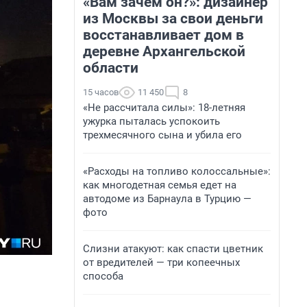
«Вам зачем он?»: дизайнер
из Москвы за свои деньги
восстанавливает дом в
деревне Архангельской
области
15 часов
11 450
8
«Не рассчитала силы»: 18-летняя
ужурка пыталась успокоить
трехмесячного сына и убила его
«Расходы на топливо колоссальные»:
как многодетная семья едет на
автодоме из Барнаула в Турцию —
фото
Слизни атакуют: как спасти цветник
от вредителей — три копеечных
способа