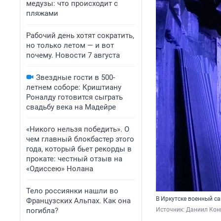
медузы: что происходит с
пляжами
Рабочий день хотят сократить,
но только летом — и вот
почему. Новости 7 августа
Звездные гости в 500-
летнем соборе: Криштиану
Роналду готовится сыграть
свадьбу века на Мадейре
«Никого нельзя победить». О
чем главный блокбастер этого
года, который бьет рекорды в
прокате: честный отзыв на
«Одиссею» Нолана
Тело россиянки нашли во
В Иркутске военный с
Французских Альпах. Как она
погибла?
Источник: 
Даниил Кон