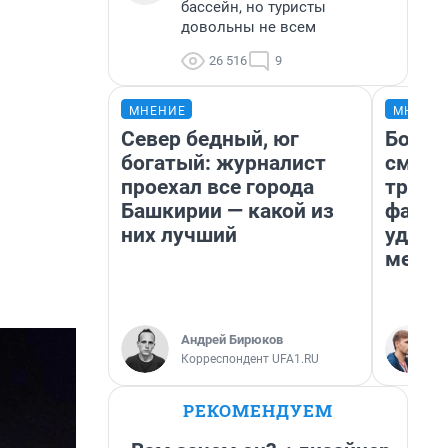
бассейн, но туристы
довольны не всем
26 516
9
МНЕНИЕ
МНЕНИ
Север бедный, юг
Боязн
богатый: журналист
сможе
проехал все города
трене
Башкирии — какой из
фавор
них лучший
удерж
месте
Андрей Бирюков
Корреспондент UFA1.RU
РЕКОМЕНДУЕМ