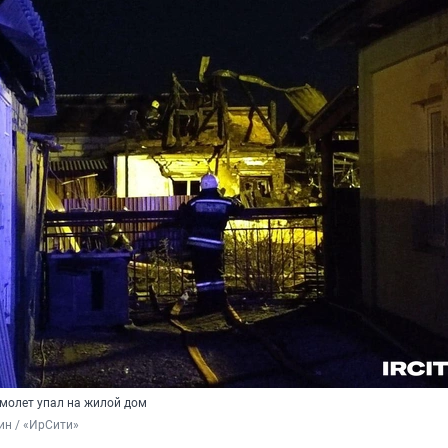
амолет упал на жилой дом
ин / «ИрСити»