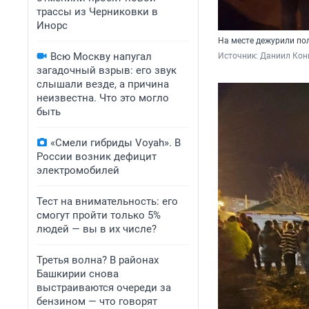
трассы из Черниковки в
Инорс
На месте дежурили по
Всю Москву напугал
Источник: 
Даниил Кон
загадочный взрыв: его звук
слышали везде, а причина
неизвестна. Что это могло
быть
«Смели гибриды Voyah». В
России возник дефицит
электромобилей
Тест на внимательность: его
смогут пройти только 5%
людей — вы в их числе?
Третья волна? В районах
Башкирии снова
выстраиваются очереди за
бензином — что говорят