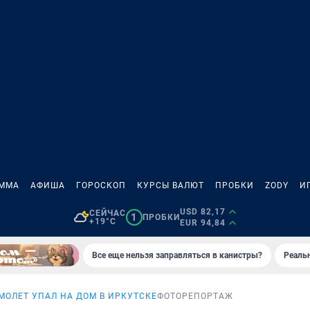
АММА
АФИША
ГОРОСКОП
КУРСЫ ВАЛЮТ
ПРОБКИ
ZODY
И
USD 82,17
СЕЙЧАС
1
ПРОБКИ
+19°C
EUR 94,84
Все еще нельзя заправляться в канистры?
Реаль
МОЛЕТ УПАЛ НА ДОМ В ИРКУТСКЕ
ФОТОРЕПОРТАЖ