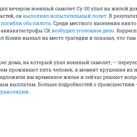
дня вечером военный самолет Су-30 упал на жилой до
стей, он
выполнял испытательный полет
. В результа
о
погибли оба пилота
. Среди местного населения никто
у авиакатастрофы СК
возбудил уголовное дело
. Коррес
л Конин выехал на место трагедии и показал, что там
ес дома, на который упал военный самолет, — переуло
В нем проживают пять человек, в момент крушения их 
редложили им временное жилье и сейчас решают вопр
м выплатам. Больше подробностей о происшествии 
трансляции
.