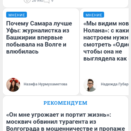
26 990
9
МНЕНИЕ
МНЕНИЕ
Почему Самара лучше
«Мы видим нов
Уфы: журналистка из
Нолана»: с каки
Башкирии впервые
настроем нужн
побывала на Волге и
смотреть «Одис
влюбилась
чтобы она не
выглядела как 
Назифа Нурмухаметова
Надежда Губарь
РЕКОМЕНДУЕМ
«Он мне угрожает и портит жизнь»:
москвич обвинил турагента из
Волгограда в мошенничестве и пропаже