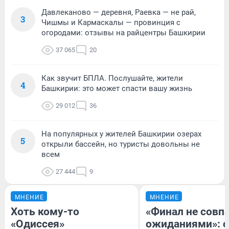
Давлеканово — деревня, Раевка — не рай,
3
Чишмы и Кармаскалы — провинция с
огородами: отзывы на райцентры Башкирии
37 065
20
Как звучит БПЛА. Послушайте, жители
4
Башкирии: это может спасти вашу жизнь
29 012
36
На популярных у жителей Башкирии озерах
5
открыли бассейн, но туристы довольны не
всем
27 444
9
МНЕНИЕ
МНЕНИЕ
Хоть кому-то
«Финал не совпа
«Одиссея»
ожиданиями»: с