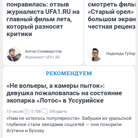
понравилась: отзыв
смотреть филь
журналиста UFA1.RU на
«Старый орел» 
главный фильм лета,
большом экран
который разносят
честная реценз
критики
Антон Селиверстов
Надежда Губарь
Журналист UFA1.RU
РЕКОМЕНДУЕМ
«Не вольеры, а камеры пыток»:
девушка пожаловалась на состояние
экопарка «Лотос» в Уссурийске
13 часов
5 758
Обсудить
«Нам не хотелось популярности». Бабушки из уральской
глубинки стали звездами соцсетей — они покорили
Агутина и Бузову