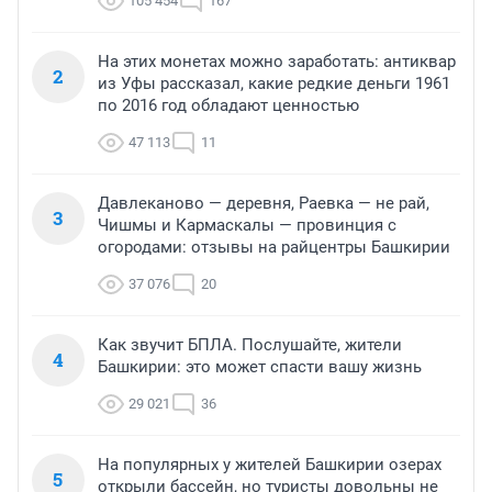
105 454
167
На этих монетах можно заработать: антиквар
2
из Уфы рассказал, какие редкие деньги 1961
по 2016 год обладают ценностью
47 113
11
Давлеканово — деревня, Раевка — не рай,
3
Чишмы и Кармаскалы — провинция с
огородами: отзывы на райцентры Башкирии
37 076
20
Как звучит БПЛА. Послушайте, жители
4
Башкирии: это может спасти вашу жизнь
29 021
36
На популярных у жителей Башкирии озерах
5
открыли бассейн, но туристы довольны не