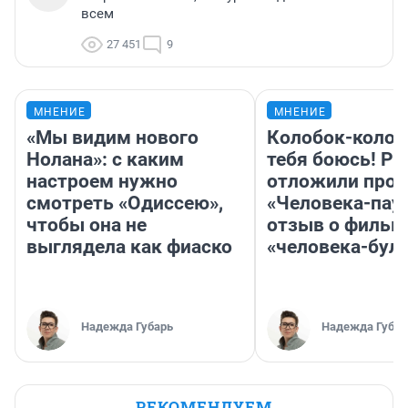
всем
27 451
9
МНЕНИЕ
МНЕНИЕ
«Мы видим нового
Колобок-колобо
Нолана»: с каким
тебя боюсь! Ра
настроем нужно
отложили прок
смотреть «Одиссею»,
«Человека-пау
чтобы она не
отзыв о фильм
выглядела как фиаско
«человека-бул
Надежда Губарь
Надежда Губар
РЕКОМЕНДУЕМ