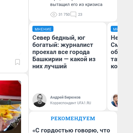
вытащил его из кризиса
31 750
23
МНЕНИЕ
МНЕНИЕ
Север бедный, юг
Незван
богатый: журналист
Сможет
проехал все города
обыгра
Башкирии — какой из
татарс
них лучший
которы
Андрей Бирюков
Ан
Корреспондент UFA1.RU
Жу
РЕКОМЕНДУЕМ
«С гордостью говорю, что