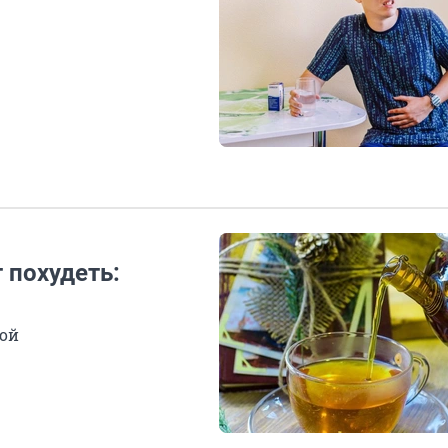
 похудеть:
ной