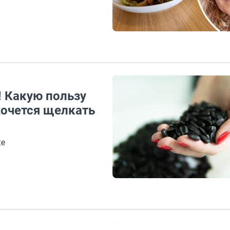
! Какую пользу
хочется щелкать
не