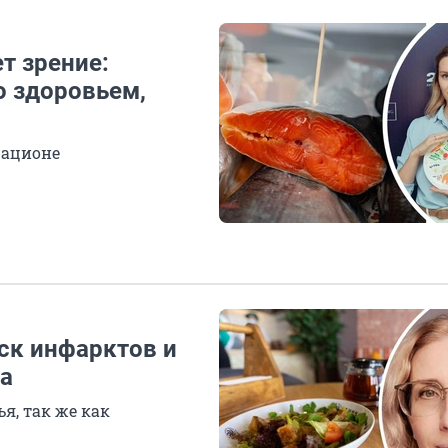
т зрение:
о здоровьем,
рационе
ск инфарктов и
га
ья, так же как