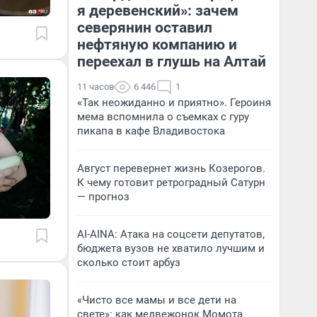
я деревенский»: зачем
северянин оставил
нефтяную компанию и
переехал в глушь на Алтай
11 часов
6 446
1
«Так неожиданно и приятно». Героиня
мема вспомнила о съемках с гуру
пикапа в кафе Владивостока
Август перевернет жизнь Козерогов.
К чему готовит ретроградный Сатурн
— прогноз
AI-AINA: Атака на соцсети депутатов,
бюджета вузов не хватило лучшим и
сколько стоит арбуз
«Чисто все мамы и все дети на
свете»: как медвежонок Момота