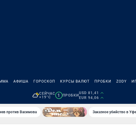
АММА
АФИША
ГОРОСКОП
КУРСЫ ВАЛЮТ
ПРОБКИ
ZODY
И
USD 81,41
СЕЙЧАС
1
ПРОБКИ
+19°C
EUR 94,06
иев против Васимова
Заказное убийство в Уфе