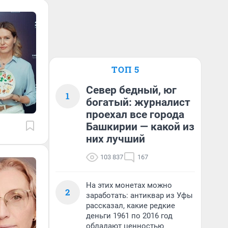
ТОП 5
Север бедный, юг
1
богатый: журналист
проехал все города
Башкирии — какой из
них лучший
103 837
167
На этих монетах можно
2
заработать: антиквар из Уфы
рассказал, какие редкие
деньги 1961 по 2016 год
обладают ценностью