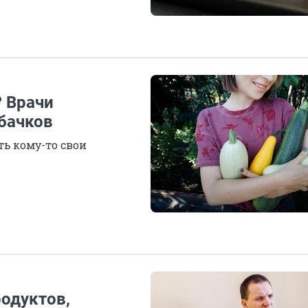
 Врачи
абачков
ть кому-то свои
одуктов,