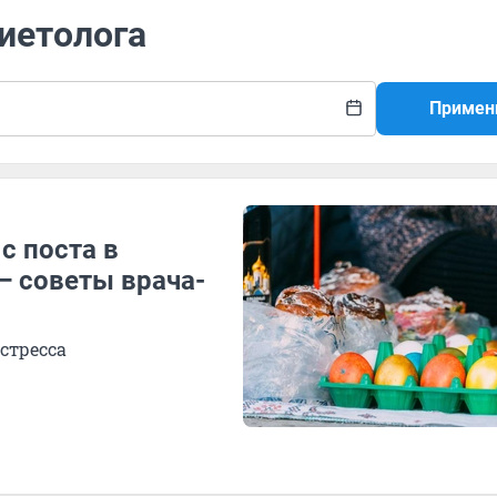
диетолога
Примен
с поста в
— советы врача-
 стресса