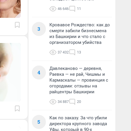
46 646
11
Кровавое Рождество: как до
3
смерти забили бизнесмена
из Башкирии и что стало с
организатором убийства
37 432
13
Давлеканово — деревня,
4
Раевка — не рай, Чишмы и
Кармаскалы — провинция с
огородами: отзывы на
райцентры Башкирии
34 887
20
Как по заказу. За что убили
5
директора крупного завода
Уфы, который в 90-х