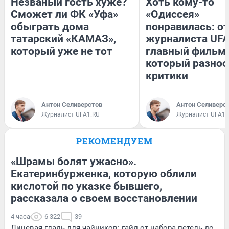
Незваный гость хуже?
Хоть кому-то
Сможет ли ФК «Уфа»
«Одиссея»
обыграть дома
понравилась: о
татарский «КАМАЗ»,
журналиста UFA
который уже не тот
главный фильм 
который разнос
критики
Антон Селиверстов
Антон Селиверс
Журналист UFA1.RU
Журналист UFA1.
РЕКОМЕНДУЕМ
«Шрамы болят ужасно».
Екатеринбурженка, которую облили
кислотой по указке бывшего,
рассказала о своем восстановлении
4 часа
6 322
39
Лицевая гладь для чайников: гайд от набора петель до