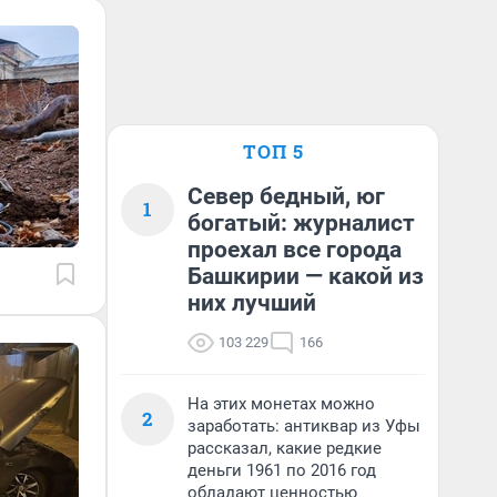
ТОП 5
Север бедный, юг
1
богатый: журналист
проехал все города
Башкирии — какой из
них лучший
103 229
166
На этих монетах можно
2
заработать: антиквар из Уфы
рассказал, какие редкие
деньги 1961 по 2016 год
обладают ценностью