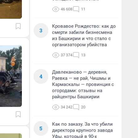
46 608
11
Кровавое Рождество: как до
3
смерти забили бизнесмена
из Башкирии и что стало с
организатором убийства
37 374
13
Давлеканово — деревня,
4
Раевка — не рай, Чишмы и
Кармаскалы — провинция с
огородами: отзывы на
райцентры Башкирии
34 242
20
Как по заказу. За что убили
5
директора крупного завода
Уфы, который в 90-х