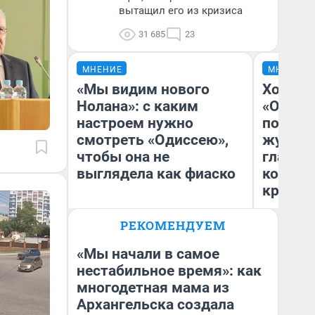
вытащил его из кризиса
31 685
23
МНЕНИЕ
МНЕНИЕ
«Мы видим нового
Хоть к
Нолана»: с каким
«Одисс
настроем нужно
понрав
смотреть «Одиссею»,
журнал
чтобы она не
главны
выглядела как фиаско
которы
критик
РЕКОМЕНДУЕМ
Ан
Надежда Губарь
Жу
«Мы начали в самое
нестабильное время»: как
многодетная мама из
Архангельска создала