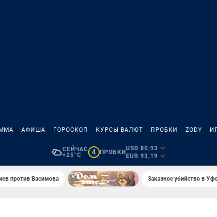
АММА
АФИША
ГОРОСКОП
КУРСЫ ВАЛЮТ
ПРОБКИ
ZODY
И
USD 80,93
СЕЙЧАС
4
ПРОБКИ
+25°C
EUR 93,19
иев против Васимова
Заказное убийство в Уфе