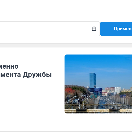
Примен
менно
нумента Дружбы