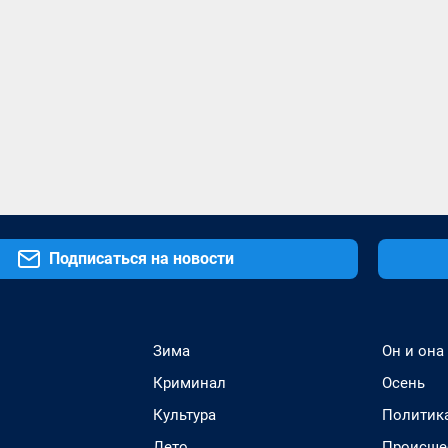
Подписаться на новости
Зима
Он и она
Криминал
Осень
Культура
Политик
Лето
Происше