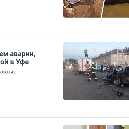
ем аварии,
ой в Уфе
рожник