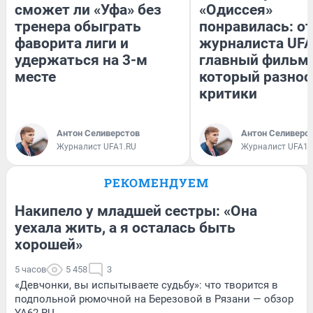
сможет ли «Уфа» без
«Одиссея»
тренера обыграть
понравилась: о
фаворита лиги и
журналиста UFA
удержаться на 3-м
главный фильм 
месте
который разнос
критики
Антон Селиверстов
Антон Селиверс
Журналист UFA1.RU
Журналист UFA1.
РЕКОМЕНДУЕМ
Накипело у младшей сестры: «Она
уехала жить, а я осталась быть
хорошей»
5 часов
5 458
3
«Девчонки, вы испытываете судьбу»: что творится в
подпольной рюмочной на Березовой в Рязани — обзор