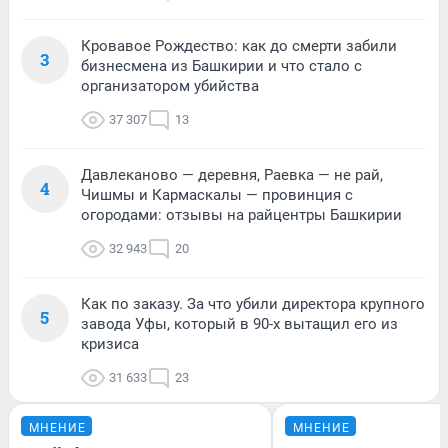
Кровавое Рождество: как до смерти забили
3
бизнесмена из Башкирии и что стало с
организатором убийства
37 307
13
Давлеканово — деревня, Раевка — не рай,
4
Чишмы и Кармаскалы — провинция с
огородами: отзывы на райцентры Башкирии
32 943
20
Как по заказу. За что убили директора крупного
5
завода Уфы, который в 90-х вытащил его из
кризиса
31 633
23
МНЕНИЕ
МНЕНИЕ