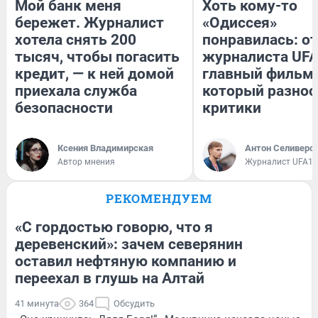
Мой банк меня
Хоть кому-то
бережет. Журналист
«Одиссея»
хотела снять 200
понравилась: о
тысяч, чтобы погасить
журналиста UFA
кредит, — к ней домой
главный фильм 
приехала служба
который разнос
безопасности
критики
Ксения Владимирская
Антон Селиверс
Автор мнения
Журналист UFA1.
РЕКОМЕНДУЕМ
«С гордостью говорю, что я
деревенский»: зачем северянин
оставил нефтяную компанию и
переехал в глушь на Алтай
41 минута
364
Обсудить