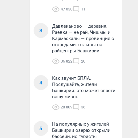
47 030
11
Давлеканово — деревня,
3
Раевка — не рай, Чишмы и
Кармаскалы — провинция с
огородами: отзывы на
райцентры Башкирии
36 822
20
Как звучит БПЛА.
4
Послушайте, жители
Башкирии: это может спасти
вашу жизнь
28 889
36
На популярных у жителей
5
Башкирии озерах открыли
бассейн, но туристы