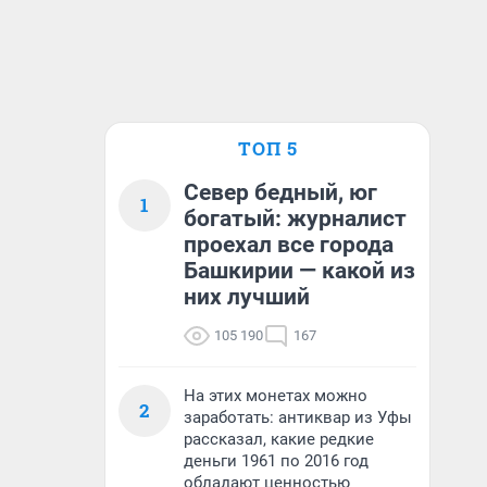
ТОП 5
Север бедный, юг
1
богатый: журналист
проехал все города
Башкирии — какой из
них лучший
105 190
167
На этих монетах можно
2
заработать: антиквар из Уфы
рассказал, какие редкие
деньги 1961 по 2016 год
обладают ценностью