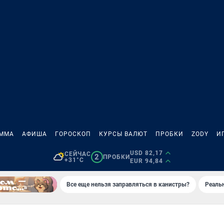
АММА
АФИША
ГОРОСКОП
КУРСЫ ВАЛЮТ
ПРОБКИ
ZODY
И
USD 82,17
СЕЙЧАС
2
ПРОБКИ
+31°C
EUR 94,84
Все еще нельзя заправляться в канистры?
Реаль