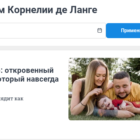
м Корнелии де Ланге
Примен
: откровенный
оторый навсегда
лядит как