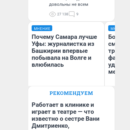
довольны не всем
27 138
9
МНЕНИЕ
МНЕНИЕ
Почему Самара лучше
Боязнь
Уфы: журналистка из
сможет
Башкирии впервые
тренер
побывала на Волге и
фавори
влюбилась
удержа
месте
РЕКОМЕНДУЕМ
Ан
Назифа Нурмухаметова
Жу
Работает в клинике и
играет в театре — что
известно о сестре Вани
Дмитриенко,