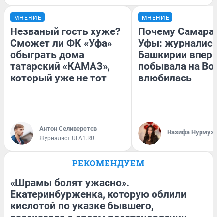
МНЕНИЕ
МНЕНИЕ
Незваный гость хуже?
Почему Самара
Сможет ли ФК «Уфа»
Уфы: журналист
обыграть дома
Башкирии впер
татарский «КАМАЗ»,
побывала на Вол
который уже не тот
влюбилась
Антон Селиверстов
Назифа Нурмух
Журналист UFA1.RU
РЕКОМЕНДУЕМ
«Шрамы болят ужасно».
Екатеринбурженка, которую облили
кислотой по указке бывшего,