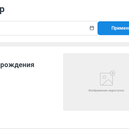
р
Примен
 рождения