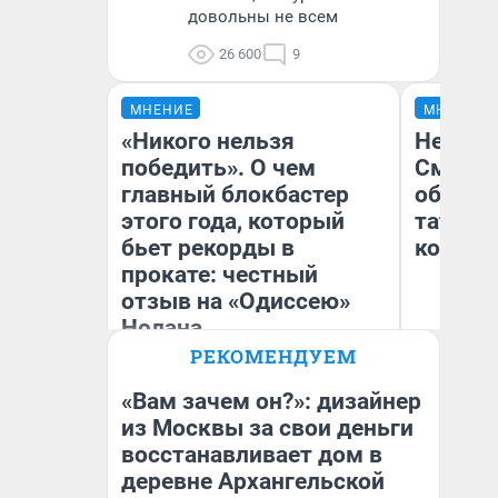
довольны не всем
26 600
9
МНЕНИЕ
МНЕНИЕ
«Никого нельзя
Незван
победить». О чем
Сможет
главный блокбастер
обыгра
этого года, который
татарс
бьет рекорды в
которы
прокате: честный
отзыв на «Одиссею»
Нолана
РЕКОМЕНДУЕМ
Стас Соколов
Ан
Эксперт
Жу
«Вам зачем он?»: дизайнер
из Москвы за свои деньги
восстанавливает дом в
деревне Архангельской