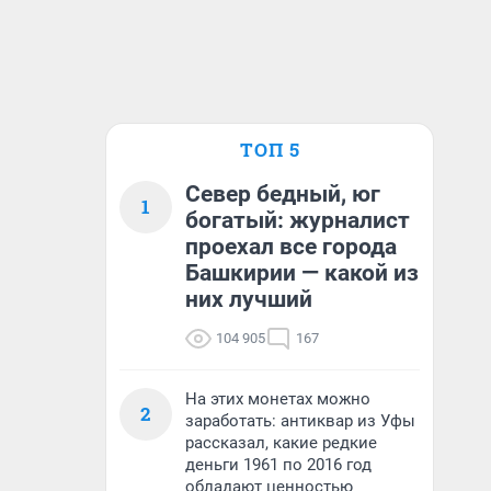
ТОП 5
Север бедный, юг
1
богатый: журналист
проехал все города
Башкирии — какой из
них лучший
104 905
167
На этих монетах можно
2
заработать: антиквар из Уфы
рассказал, какие редкие
деньги 1961 по 2016 год
обладают ценностью