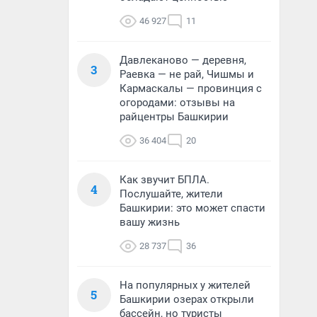
46 927
11
Давлеканово — деревня,
3
Раевка — не рай, Чишмы и
Кармаскалы — провинция с
огородами: отзывы на
райцентры Башкирии
36 404
20
Как звучит БПЛА.
4
Послушайте, жители
Башкирии: это может спасти
вашу жизнь
28 737
36
На популярных у жителей
5
Башкирии озерах открыли
бассейн, но туристы