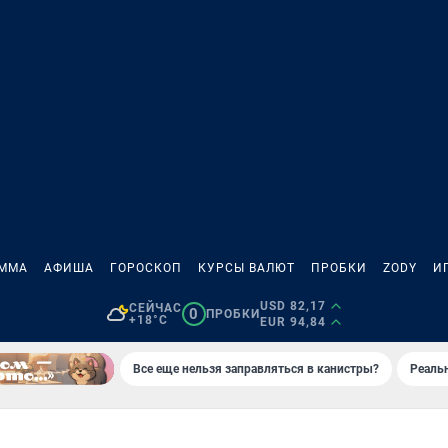
АММА
АФИША
ГОРОСКОП
КУРСЫ ВАЛЮТ
ПРОБКИ
ZODY
И
USD 82,17
СЕЙЧАС
0
ПРОБКИ
+18°C
EUR 94,84
Все еще нельзя заправляться в канистры?
Реаль