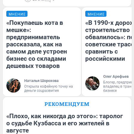
МНЕНИЕ
МНЕНИЕ
«Покупаешь кота в
«В 1990-х доро
мешке»:
строительство 
предприниматель
обвалилось»: п
рассказала, как на
советские трас
самом деле устроен
сравнить с
бизнес со складами
российскими
дешевых товаров
Олег Арефьев
Наталья Шорохова
Блогер, предприн
Открыла кофейную точку на
владелец в тран
деньги соцразвития
бизнесе
РЕКОМЕНДУЕМ
«Плохо, как никогда до этого»: таролог
о судьбе Кузбасса и его жителей в
августе