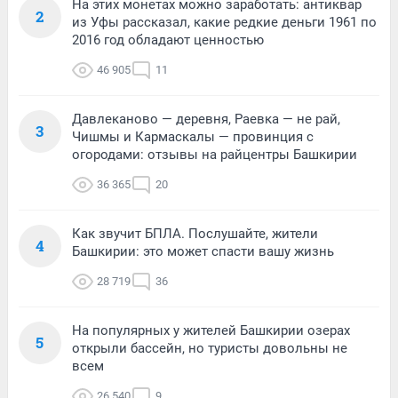
На этих монетах можно заработать: антиквар
2
из Уфы рассказал, какие редкие деньги 1961 по
2016 год обладают ценностью
46 905
11
Давлеканово — деревня, Раевка — не рай,
3
Чишмы и Кармаскалы — провинция с
огородами: отзывы на райцентры Башкирии
36 365
20
Как звучит БПЛА. Послушайте, жители
4
Башкирии: это может спасти вашу жизнь
28 719
36
На популярных у жителей Башкирии озерах
5
открыли бассейн, но туристы довольны не
всем
26 540
9