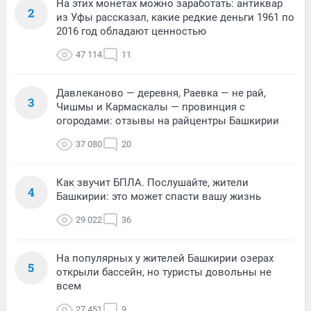
На этих монетах можно заработать: антиквар
2
из Уфы рассказал, какие редкие деньги 1961 по
2016 год обладают ценностью
47 114
11
Давлеканово — деревня, Раевка — не рай,
3
Чишмы и Кармаскалы — провинция с
огородами: отзывы на райцентры Башкирии
37 080
20
Как звучит БПЛА. Послушайте, жители
4
Башкирии: это может спасти вашу жизнь
29 022
36
На популярных у жителей Башкирии озерах
5
открыли бассейн, но туристы довольны не
всем
27 451
9