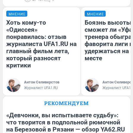
МНЕНИЕ
МНЕНИЕ
Хоть кому-то
Боязнь высоты:
«Одиссея»
сможет ли «Уфа
понравилась: отзыв
тренера обыгра
журналиста UFA1.RU на
фаворита лиги и
главный фильм лета,
удержаться на 
который разносят
месте
критики
Антон Селиверстов
Антон Селиверс
Журналист UFA1.RU
Журналист UFA1.
РЕКОМЕНДУЕМ
«Девчонки, вы испытываете судьбу»:
что творится в подпольной рюмочной
на Березовой в Рязани — обзор YA62.RU