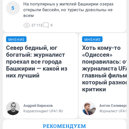
На популярных у жителей Башкирии озерах
5
открыли бассейн, но туристы довольны не
всем
27 113
9
МНЕНИЕ
МНЕНИЕ
Север бедный, юг
Хоть кому-то
богатый: журналист
«Одиссея»
проехал все города
понравилась: о
Башкирии — какой из
журналиста UFA
них лучший
главный фильм 
который разнос
критики
Андрей Бирюков
Антон Селиверс
Корреспондент UFA1.RU
Журналист UFA1.
РЕКОМЕНДУЕМ