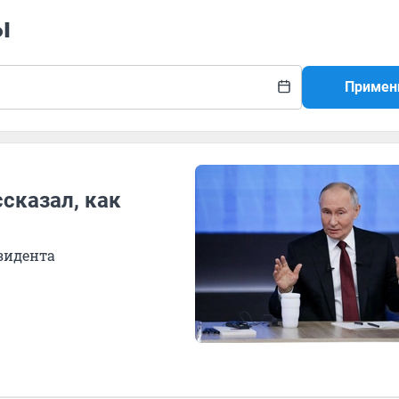
ы
Примен
сказал, как
зидента