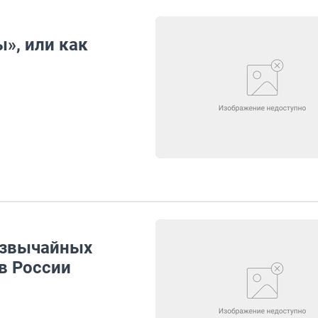
ы», или как
езвычайных
 в России