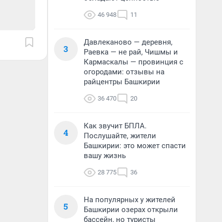
46 948
11
Давлеканово — деревня,
3
Раевка — не рай, Чишмы и
Кармаскалы — провинция с
огородами: отзывы на
райцентры Башкирии
36 470
20
Как звучит БПЛА.
4
Послушайте, жители
Башкирии: это может спасти
вашу жизнь
28 775
36
На популярных у жителей
5
Башкирии озерах открыли
бассейн, но туристы