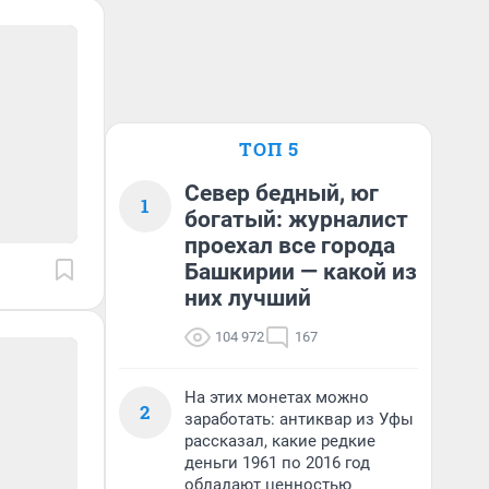
ТОП 5
Север бедный, юг
1
богатый: журналист
проехал все города
Башкирии — какой из
них лучший
104 972
167
На этих монетах можно
2
заработать: антиквар из Уфы
рассказал, какие редкие
деньги 1961 по 2016 год
обладают ценностью