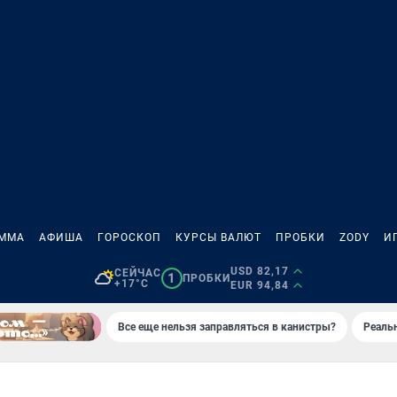
АММА
АФИША
ГОРОСКОП
КУРСЫ ВАЛЮТ
ПРОБКИ
ZODY
И
USD 82,17
СЕЙЧАС
1
ПРОБКИ
+17°C
EUR 94,84
Все еще нельзя заправляться в канистры?
Реаль