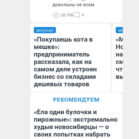
довольны не всем
26 708
9
МНЕНИЕ
МНЕНИЕ
«Покупаешь кота в
«Мы ви
мешке»:
Нолана
предприниматель
настро
рассказала, как на
смотре
самом деле устроен
чтобы 
бизнес со складами
выгляд
дешевых товаров
РЕКОМЕНДУЕМ
Наталья Шорохова
На
Открыла кофейную точку на
деньги соцразвития
«Ела одни булочки и
пирожные»: экстремально
худые новосибирцы — о
своих попытках набрать