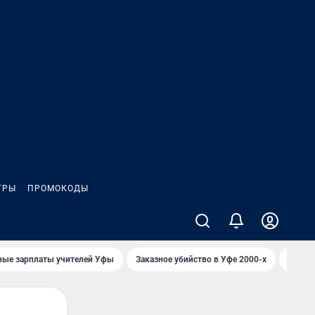
ГРЫ
ПРОМОКОДЫ
ные зарплаты учителей Уфы
Заказное убийство в Уфе 2000-х
Каким