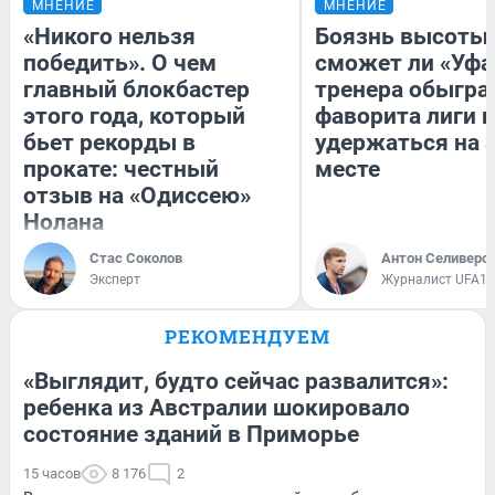
МНЕНИЕ
МНЕНИЕ
«Никого нельзя
Боязнь высоты:
победить». О чем
сможет ли «Уфа
главный блокбастер
тренера обыгра
этого года, который
фаворита лиги и
бьет рекорды в
удержаться на 
прокате: честный
месте
отзыв на «Одиссею»
Нолана
Стас Соколов
Антон Селиверс
Эксперт
Журналист UFA1.
РЕКОМЕНДУЕМ
«Выглядит, будто сейчас развалится»:
ребенка из Австралии шокировало
состояние зданий в Приморье
15 часов
8 176
2