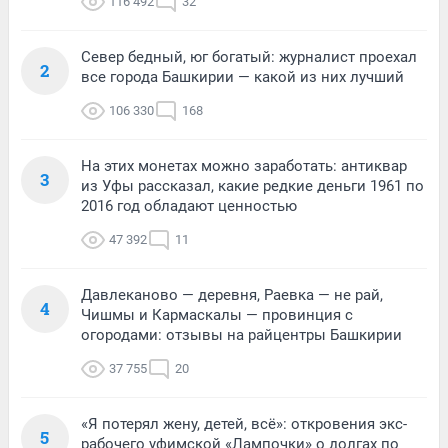
116 492
32
Север бедный, юг богатый: журналист проехал
2
все города Башкирии — какой из них лучший
106 330
168
На этих монетах можно заработать: антиквар
3
из Уфы рассказал, какие редкие деньги 1961 по
2016 год обладают ценностью
47 392
11
Давлеканово — деревня, Раевка — не рай,
4
Чишмы и Кармаскалы — провинция с
огородами: отзывы на райцентры Башкирии
37 755
20
«Я потерял жену, детей, всё»: откровения экс-
5
рабочего уфимской «Лампочки» о долгах по