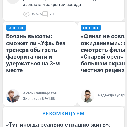
зарплате и закрытии завода
35 575
70
МНЕНИЕ
МНЕНИЕ
Боязнь высоты:
«Финал не совпа
сможет ли «Уфа» без
ожиданиями»: с
тренера обыграть
смотреть филь
фаворита лиги и
«Старый орел» 
удержаться на 3-м
большом экран
месте
честная реценз
Антон Селиверстов
Надежда Губарь
Журналист UFA1.RU
РЕКОМЕНДУЕМ
«Тут иногда реально страшно жить»: