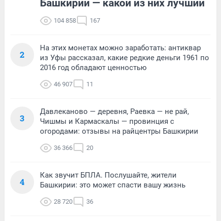
Башкирии — какой из них лучший
104 858
167
На этих монетах можно заработать: антиквар
2
из Уфы рассказал, какие редкие деньги 1961 по
2016 год обладают ценностью
46 907
11
Давлеканово — деревня, Раевка — не рай,
3
Чишмы и Кармаскалы — провинция с
огородами: отзывы на райцентры Башкирии
36 366
20
Как звучит БПЛА. Послушайте, жители
4
Башкирии: это может спасти вашу жизнь
28 720
36