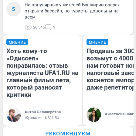
На популярных у жителей Башкирии озерах
5
открыли бассейн, но туристы довольны не
всем
26 546
9
МНЕНИЕ
МНЕНИЕ
Хоть кому-то
Продашь за 3000
«Одиссея»
возьмут с 4000.
понравилась: отзыв
нам готовит но
журналиста UFA1.RU на
налоговый зако
главный фильм лета,
коснется импор
который разносят
даже репетитор
критики
Антон Селиверстов
Анастасия Завг
Журналист UFA1.RU
РЕКОМЕНДУЕМ