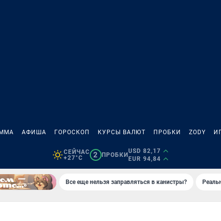
АММА
АФИША
ГОРОСКОП
КУРСЫ ВАЛЮТ
ПРОБКИ
ZODY
И
USD 82,17
СЕЙЧАС
2
ПРОБКИ
+27°C
EUR 94,84
Все еще нельзя заправляться в канистры?
Реаль