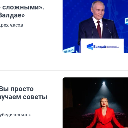
е сложными».
Валдае»
рех часов
 Вы просто
зучаем советы
 убедительно»