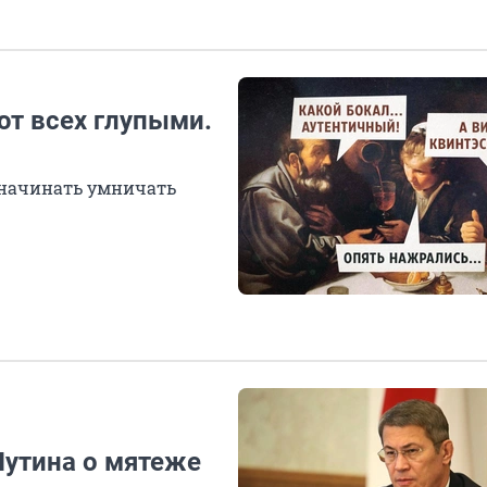
ют всех глупыми.
 начинать умничать
утина о мятеже