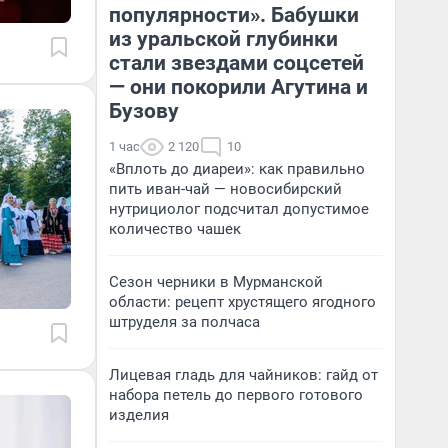
популярности». Бабушки
из уральской глубинки
стали звездами соцсетей
— они покорили Агутина и
Бузову
1 час
2 120
10
«Вплоть до диареи»: как правильно
пить иван-чай — новосибирский
нутрициолог подсчитал допустимое
количество чашек
Сезон черники в Мурманской
области: рецепт хрустящего ягодного
штруделя за полчаса
Лицевая гладь для чайников: гайд от
набора петель до первого готового
изделия