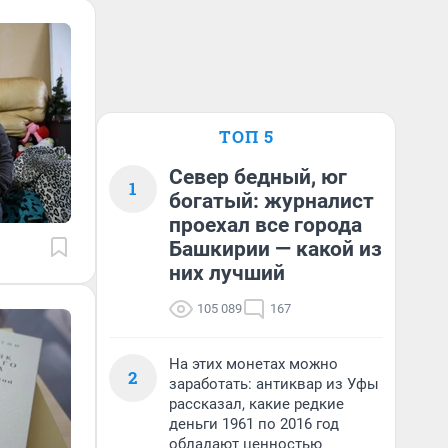
ТОП 5
Север бедный, юг
1
богатый: журналист
проехал все города
Башкирии — какой из
них лучший
105 089
167
На этих монетах можно
2
заработать: антиквар из Уфы
рассказал, какие редкие
деньги 1961 по 2016 год
обладают ценностью