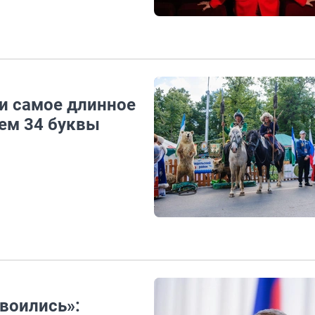
ли самое длинное
нем 34 буквы
двоились»: