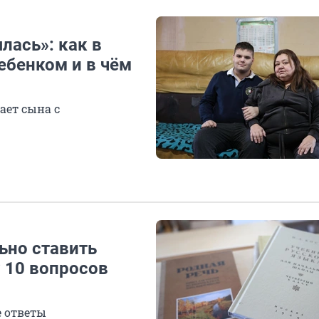
лась»: как в
ебенком и в чём
ает сына с
ьно ставить
? 10 вопросов
е ответы