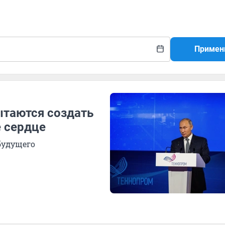
Примен
ытаются создать
 сердце
будущего