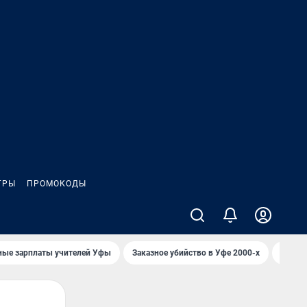
ГРЫ
ПРОМОКОДЫ
ные зарплаты учителей Уфы
Заказное убийство в Уфе 2000-х
Каким