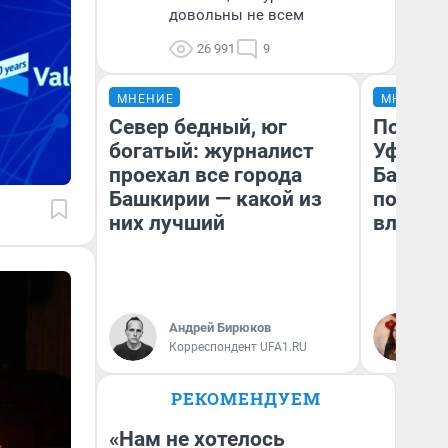
довольны не всем
26 991
9
МНЕНИЕ
МНЕНИЕ
Север бедный, юг
Почему
богатый: журналист
Уфы: ж
проехал все города
Башкир
Башкирии — какой из
побыва
них лучший
влюбил
Андрей Бирюков
На
Корреспондент UFA1.RU
РЕКОМЕНДУЕМ
«Нам не хотелось