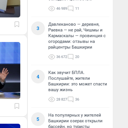
46 989
11
Давлеканово — деревня,
3
Раевка — не рай, Чишмы и
Кармаскалы — провинция с
огородами: отзывы на
райцентры Башкирии
36 672
20
Как звучит БПЛА.
4
Послушайте, жители
Башкирии: это может спасти
вашу жизнь
28 827
36
На популярных у жителей
5
Башкирии озерах открыли
бассейн, но туристы