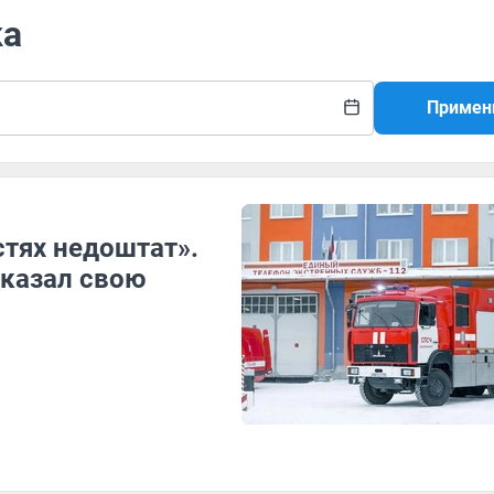
ка
Примен
стях недоштат».
казал свою