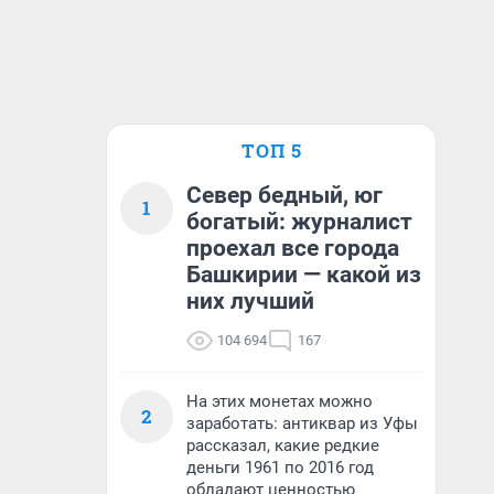
ТОП 5
Север бедный, юг
1
богатый: журналист
проехал все города
Башкирии — какой из
них лучший
104 694
167
На этих монетах можно
2
заработать: антиквар из Уфы
рассказал, какие редкие
деньги 1961 по 2016 год
обладают ценностью