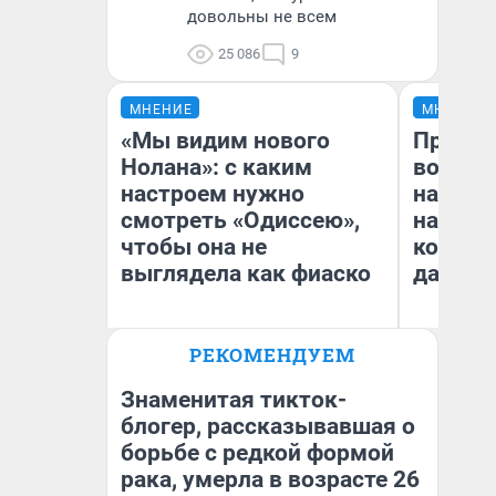
довольны не всем
25 086
9
МНЕНИЕ
МНЕНИЕ
«Мы видим нового
Продаш
Нолана»: с каким
возьмут
настроем нужно
нам го
смотреть «Одиссею»,
налого
чтобы она не
коснет
выглядела как фиаско
даже р
РЕКОМЕНДУЕМ
Надежда Губарь
Ан
Знаменитая тикток-
блогер, рассказывавшая о
борьбе с редкой формой
рака, умерла в возрасте 26