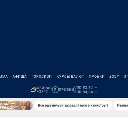
АММА
АФИША
ГОРОСКОП
КУРСЫ ВАЛЮТ
ПРОБКИ
ZODY
И
USD 82,17
СЕЙЧАС
2
ПРОБКИ
+27°C
EUR 94,84
Все еще нельзя заправляться в канистры?
Реаль