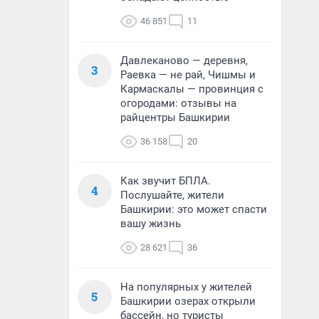
46 851
11
Давлеканово — деревня,
3
Раевка — не рай, Чишмы и
Кармаскалы — провинция с
огородами: отзывы на
райцентры Башкирии
36 158
20
Как звучит БПЛА.
4
Послушайте, жители
Башкирии: это может спасти
вашу жизнь
28 621
36
На популярных у жителей
5
Башкирии озерах открыли
бассейн, но туристы