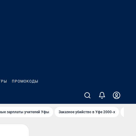
ГРЫ
ПРОМОКОДЫ
ные зарплаты учителей Уфы
Заказное убийство в Уфе 2000-х
Каким