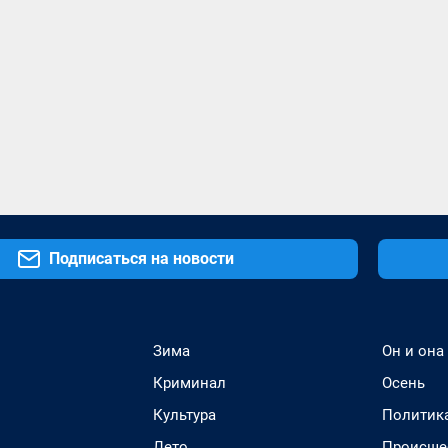
Подписаться на новости
Зима
Он и она
Криминал
Осень
Культура
Политик
Лето
Происше