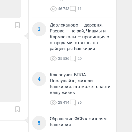
46 743
11
Давлеканово — деревня,
3
Раевка — не рай, Чишмы и
Кармаскалы — провинция с
огородами: отзывы на
райцентры Башкирии
35 586
20
Как звучит БПЛА.
4
Послушайте, жители
Башкирии: это может спасти
вашу жизнь
28 414
36
Обращение ФСБ к жителям
5
Башкирии