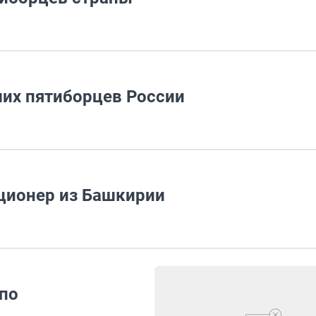
ших пятиборцев России
ционер из Башкирии
по