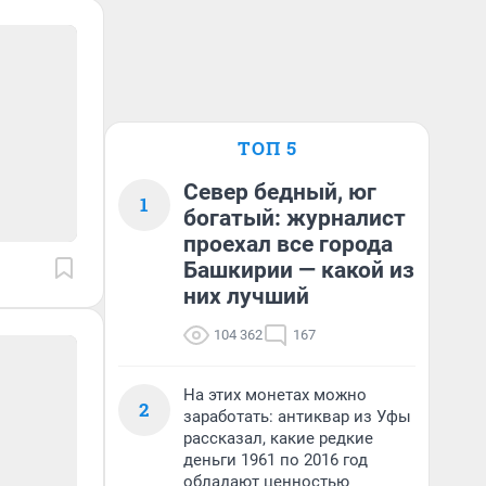
ТОП 5
Север бедный, юг
1
богатый: журналист
проехал все города
Башкирии — какой из
них лучший
104 362
167
На этих монетах можно
2
заработать: антиквар из Уфы
рассказал, какие редкие
деньги 1961 по 2016 год
обладают ценностью