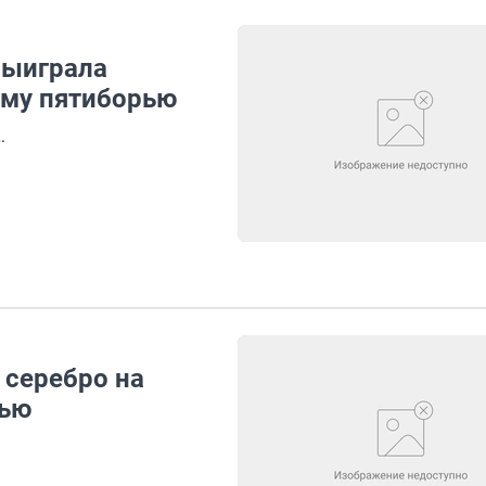
выиграла
ому пятиборью
.
 серебро на
рью