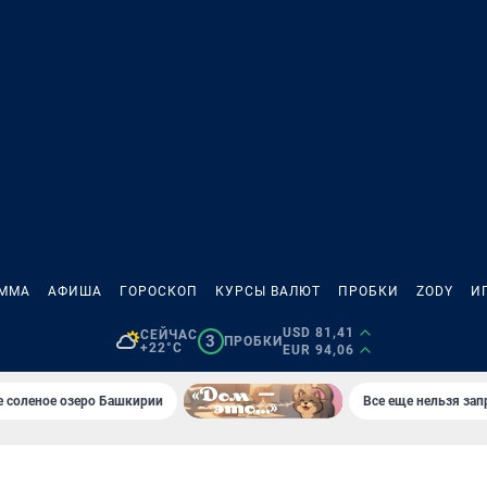
АММА
АФИША
ГОРОСКОП
КУРСЫ ВАЛЮТ
ПРОБКИ
ZODY
И
USD 81,41
СЕЙЧАС
3
ПРОБКИ
+22°C
EUR 94,06
 соленое озеро Башкирии
Все еще нельзя зап