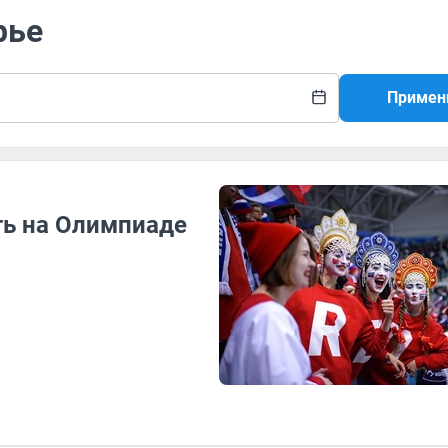
рье
Примен
ть на Олимпиаде