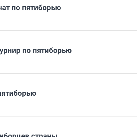
нат по пятиборью
турнир по пятиборью
 пятиборью
тиборцев страны