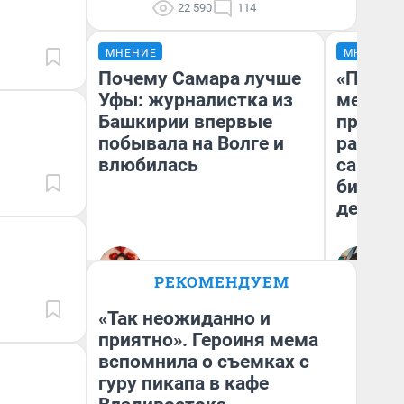
22 590
114
МНЕНИЕ
МНЕНИЕ
Почему Самара лучше
«Покуп
Уфы: журналистка из
мешке»
Башкирии впервые
предпр
побывала на Волге и
рассказ
влюбилась
самом 
бизнес
дешевы
На
Назифа Нурмухаметова
От
РЕКОМЕНДУЕМ
де
«Так неожиданно и
приятно». Героиня мема
вспомнила о съемках с
гуру пикапа в кафе