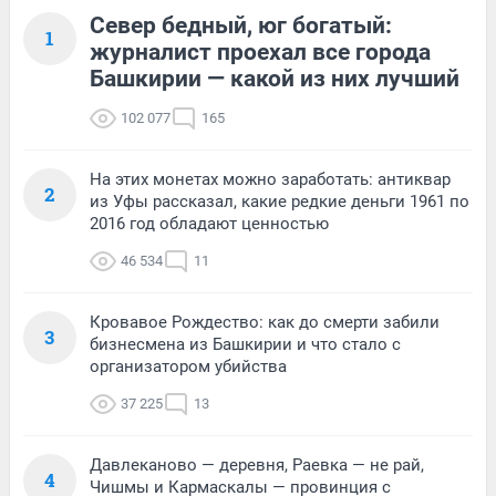
Север бедный, юг богатый:
1
журналист проехал все города
Башкирии — какой из них лучший
102 077
165
На этих монетах можно заработать: антиквар
2
из Уфы рассказал, какие редкие деньги 1961 по
2016 год обладают ценностью
46 534
11
Кровавое Рождество: как до смерти забили
3
бизнесмена из Башкирии и что стало с
организатором убийства
37 225
13
Давлеканово — деревня, Раевка — не рай,
4
Чишмы и Кармаскалы — провинция с