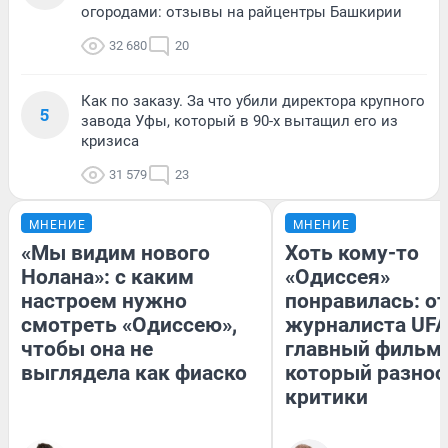
огородами: отзывы на райцентры Башкирии
32 680
20
Как по заказу. За что убили директора крупного
5
завода Уфы, который в 90-х вытащил его из
кризиса
31 579
23
МНЕНИЕ
МНЕНИЕ
«Мы видим нового
Хоть кому-то
Нолана»: с каким
«Одиссея»
настроем нужно
понравилась: о
смотреть «Одиссею»,
журналиста UFA
чтобы она не
главный фильм 
выглядела как фиаско
который разнос
критики