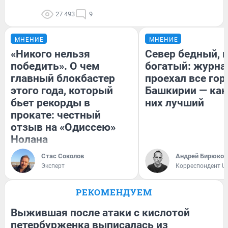
27 493
9
МНЕНИЕ
МНЕНИЕ
«Никого нельзя
Север бедный, 
победить». О чем
богатый: журна
главный блокбастер
проехал все гор
этого года, который
Башкирии — как
бьет рекорды в
них лучший
прокате: честный
отзыв на «Одиссею»
Нолана
Стас Соколов
Андрей Бирюков
Эксперт
Корреспондент U
РЕКОМЕНДУЕМ
Выжившая после атаки с кислотой
петербурженка выписалась из