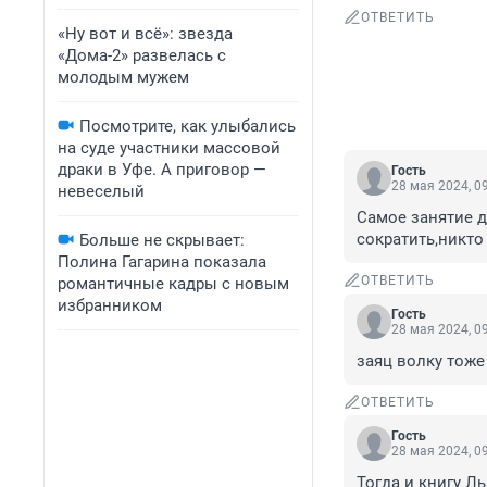
ОТВЕТИТЬ
«Ну вот и всё»: звезда
«Дома-2» развелась с
молодым мужем
Посмотрите, как улыбались
на суде участники массовой
драки в Уфе. А приговор —
Гость
28 мая 2024, 0
невеселый
Самое занятие д
сократить,никто 
Больше не скрывает:
Полина Гагарина показала
ОТВЕТИТЬ
романтичные кадры с новым
избранником
Гость
28 мая 2024, 0
заяц волку тоже
ОТВЕТИТЬ
Гость
28 мая 2024, 0
Тогда и книгу Ль