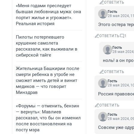
ОТВЕТИТЬ
«Меня годами преследует
бывшая любовница мужа: она
Гость
28 мая 2024, 1
портит жилье и угрожает».
Реальная история
Этого остера тер
ОТВЕТИТЬ
1
Пилоты потерпевшего
крушение самолета
Гость
рассказали, как выживали в
28 мая 2024,
сибирской тайге
ноль! а он про
Жительница Башкирии после
ОТВЕТИТЬ
смерти ребенка в утробе не
сможет иметь детей и винит
Гость
28 мая 2024, 1
медиков — что говорит
Минздрав
Россия правовое
«Форумы — отменить, бензин
ОТВЕТИТЬ
— вернуть»: Мавлиев
Гость
рассказал, что бы он изменил
28 мая 2024, 0
после восстановления на
Совсем уже одур
посту мэра