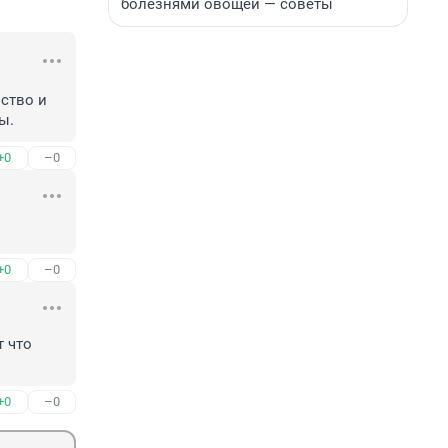
болезнями овощей — советы
ство и 
ы.
+0
–0
+0
–0
 что 
+0
–0