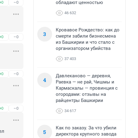
обладают ценностью
+0
–0
46 632
Кровавое Рождество: как до
3
смерти забили бизнесмена
+0
–0
из Башкирии и что стало с
организатором убийства
37 403
+0
–0
Давлеканово — деревня,
4
Раевка — не рай, Чишмы и
Кармаскалы — провинция с
огородами: отзывы на
райцентры Башкирии
+0
–0
34 617
Как по заказу. За что убили
5
ел
директора крупного завода