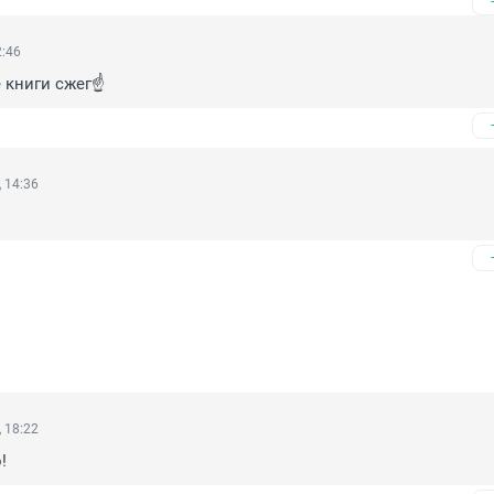
2:46
 книги сжег☝️
 14:36
 18:22
!