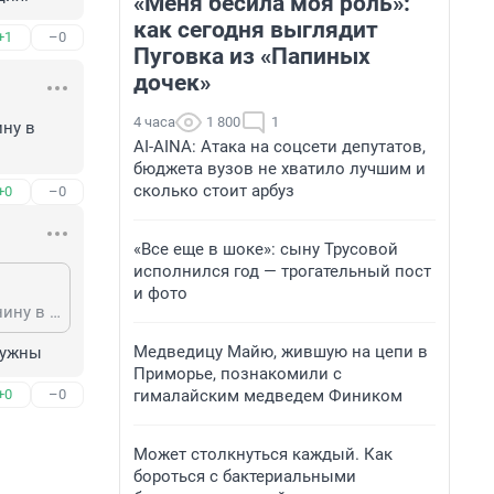
«Меня бесила моя роль»:
как сегодня выглядит
+1
–0
Пуговка из «Папиных
дочек»
4 часа
1 800
1
ну в 
AI-AINA: Атака на соцсети депутатов,
бюджета вузов не хватило лучшим и
сколько стоит арбуз
+0
–0
«Все еще в шоке»: сыну Трусовой
исполнился год — трогательный пост
и фото
Толстого однозначно запретить, сколько людей мучаются чистая его писанину в школах.
Медведицу Майю, жившую на цепи в
нужны
Приморье, познакомили с
гималайским медведем Фиником
+0
–0
Может столкнуться каждый. Как
бороться с бактериальными