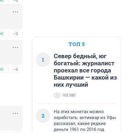
+0
–0
+0
–0
ТОП 5
Север бедный, юг
1
богатый: журналист
проехал все города
+0
–0
Башкирии — какой из
них лучший
103 580
На этих монетах можно
2
заработать: антиквар из Уфы
рассказал, какие редкие
деньги 1961 по 2016 год