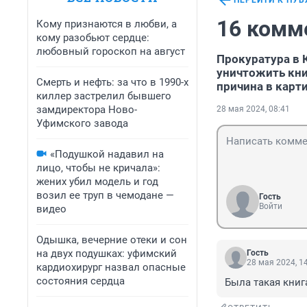
ПЕРЕЙТИ К ПУ
16 комм
Кому признаются в любви, а
кому разобьют сердце:
любовный гороскоп на август
Прокуратура в 
уничтожить кни
Смерть и нефть: за что в 1990-х
причина в карт
киллер застрелил бывшего
замдиректора Ново-
28 мая 2024, 08:41
Уфимского завода
«Подушкой надавил на
лицо, чтобы не кричала»:
жених убил модель и год
возил ее труп в чемодане —
Гость
Войти
видео
Одышка, вечерние отеки и сон
на двух подушках: уфимский
Гость
28 мая 2024, 1
кардиохирург назвал опасные
состояния сердца
Была такая книг