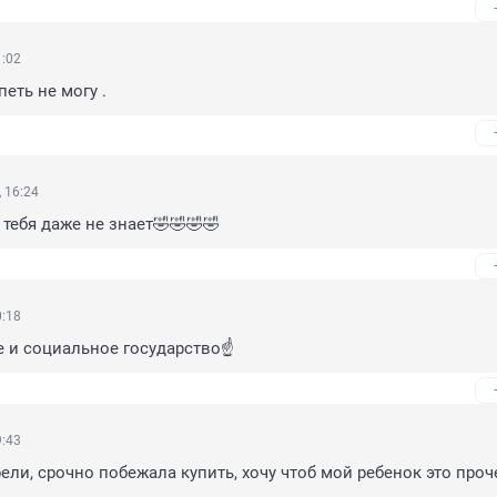
1:02
петь не могу .
 16:24
 тебя даже не знает🤣🤣🤣🤣
0:18
 и социальное государство☝️
9:43
ели, срочно побежала купить, хочу чтоб мой ребенок это проч