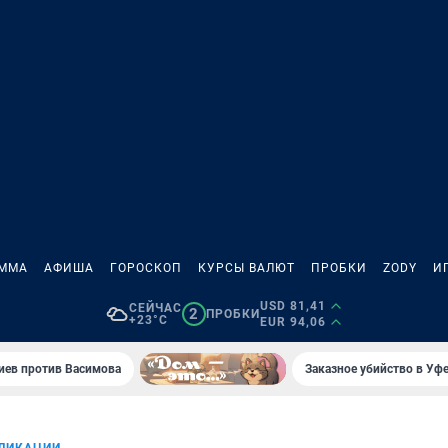
АММА
АФИША
ГОРОСКОП
КУРСЫ ВАЛЮТ
ПРОБКИ
ZODY
И
USD 81,41
СЕЙЧАС
2
ПРОБКИ
+23°C
EUR 94,06
иев против Васимова
Заказное убийство в Уфе