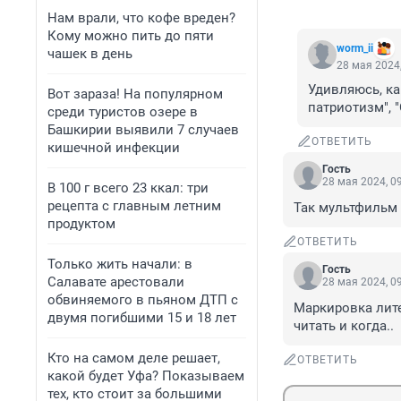
Нам врали, что кофе вреден?
Кому можно пить до пяти
worm_ii
чашек в день
28 мая 2024,
Удивляюсь, ка
Вот зараза! На популярном
патриотизм", "
среди туристов озере в
Башкирии выявили 7 случаев
ОТВЕТИТЬ
кишечной инфекции
Гость
28 мая 2024, 0
В 100 г всего 23 ккал: три
рецепта с главным летним
Так мультфильм 
продуктом
ОТВЕТИТЬ
Только жить начали: в
Гость
Салавате арестовали
28 мая 2024, 0
обвиняемого в пьяном ДТП с
Маркировка лите
двумя погибшими 15 и 18 лет
читать и когда..
Кто на самом деле решает,
ОТВЕТИТЬ
какой будет Уфа? Показываем
тех, кто стоит за большими