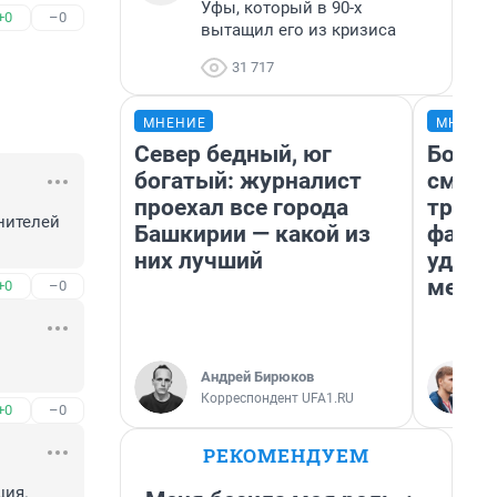
Уфы, который в 90-х
+0
–0
вытащил его из кризиса
31 717
МНЕНИЕ
МНЕНИ
Север бедный, юг
Боязн
богатый: журналист
сможе
проехал все города
трене
ителей 
Башкирии — какой из
фавор
них лучший
удерж
месте
+0
–0
Андрей Бирюков
Корреспондент UFA1.RU
+0
–0
РЕКОМЕНДУЕМ
ция.