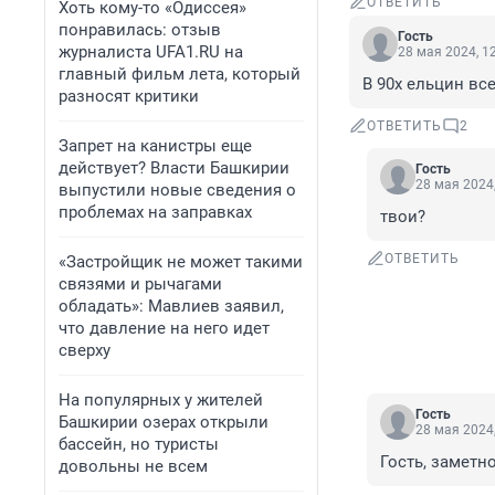
ОТВЕТИТЬ
Хоть кому-то «Одиссея»
понравилась: отзыв
Гость
журналиста UFA1.RU на
28 мая 2024, 1
главный фильм лета, который
В 90х ельцин все
разносят критики
ОТВЕТИТЬ
2
Запрет на канистры еще
действует? Власти Башкирии
Гость
28 мая 2024,
выпустили новые сведения о
проблемах на заправках
твои?
ОТВЕТИТЬ
«Застройщик не может такими
связями и рычагами
обладать»: Мавлиев заявил,
что давление на него идет
сверху
На популярных у жителей
Гость
Башкирии озерах открыли
28 мая 2024,
бассейн, но туристы
Гость, заметно
довольны не всем