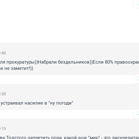
9:40
ля прокуратуры))Набрали бездельников))Если 80% правоохран
и не заметит!))
9:39
 устраивал насилие в "ну погоди"
9:15
ва Толстого запретить пора, какой еще "мир" - это дискредита