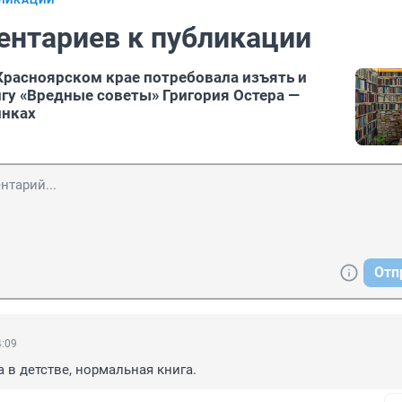
БЛИКАЦИИ
ентариев к публикации
Красноярском крае потребовала изъять и
гу «Вредные советы» Григория Остера —
инках
Отп
4:09
а в детстве, нормальная книга.