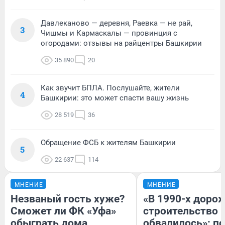
Давлеканово — деревня, Раевка — не рай,
3
Чишмы и Кармаскалы — провинция с
огородами: отзывы на райцентры Башкирии
35 890
20
Как звучит БПЛА. Послушайте, жители
4
Башкирии: это может спасти вашу жизнь
28 519
36
Обращение ФСБ к жителям Башкирии
5
22 637
114
МНЕНИЕ
МНЕНИЕ
Незваный гость хуже?
«В 1990-х доро
Сможет ли ФК «Уфа»
строительство 
обыграть дома
обвалилось»: п