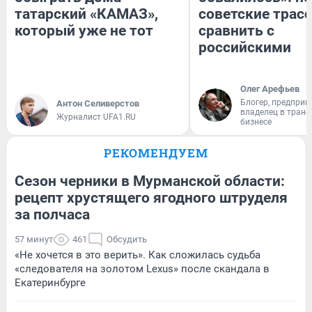
татарский «КАМАЗ»,
советские трас
который уже не тот
сравнить с
российскими
Олег Арефьев
Блогер, предприн
Антон Селиверстов
владелец в тран
Журналист UFA1.RU
бизнесе
РЕКОМЕНДУЕМ
Сезон черники в Мурманской области:
рецепт хрустящего ягодного штруделя
за полчаса
57 минут
461
Обсудить
«Не хочется в это верить». Как сложилась судьба
«следователя на золотом Lexus» после скандала в
Екатеринбурге