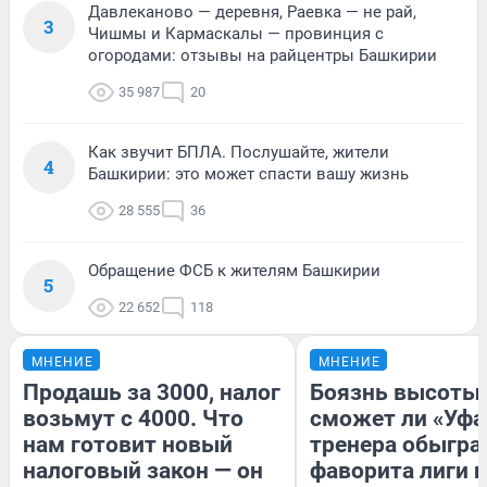
Давлеканово — деревня, Раевка — не рай,
3
Чишмы и Кармаскалы — провинция с
огородами: отзывы на райцентры Башкирии
35 987
20
Как звучит БПЛА. Послушайте, жители
4
Башкирии: это может спасти вашу жизнь
28 555
36
Обращение ФСБ к жителям Башкирии
5
22 652
118
МНЕНИЕ
МНЕНИЕ
Продашь за 3000, налог
Боязнь высоты:
возьмут с 4000. Что
сможет ли «Уфа
нам готовит новый
тренера обыгра
налоговый закон — он
фаворита лиги и