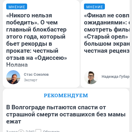
МНЕНИЕ
МНЕНИЕ
«Никого нельзя
«Финал не совпа
победить». О чем
ожиданиями»: с
главный блокбастер
смотреть филь
этого года, который
«Старый орел» 
бьет рекорды в
большом экран
прокате: честный
честная реценз
отзыв на «Одиссею»
Нолана
Стас Соколов
Надежда Губарь
Эксперт
РЕКОМЕНДУЕМ
В Волгограде пытаются спасти от
страшной смерти оставшихся без мамы
ежат
3 часа
2 941
Обсудить