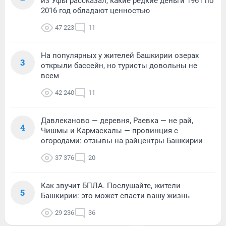
из Уфы рассказал, какие редкие деньги 1961 по
2016 год обладают ценностью
47 223
11
На популярных у жителей Башкирии озерах
3
открыли бассейн, но туристы довольны не
всем
42 240
11
Давлеканово — деревня, Раевка — не рай,
4
Чишмы и Кармаскалы — провинция с
огородами: отзывы на райцентры Башкирии
37 376
20
Как звучит БПЛА. Послушайте, жители
5
Башкирии: это может спасти вашу жизнь
29 236
36