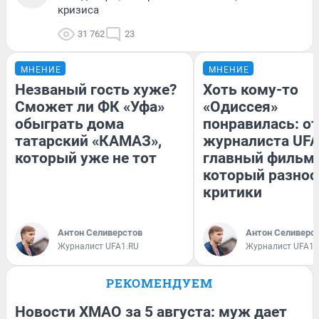
кризиса
31 762
23
МНЕНИЕ
МНЕНИЕ
Незваный гость хуже?
Хоть кому-то
Сможет ли ФК «Уфа»
«Одиссея»
обыграть дома
понравилась: о
татарский «КАМАЗ»,
журналиста UFA
который уже не тот
главный фильм 
который разнос
критики
Антон Селиверстов
Антон Селиверс
Журналист UFA1.RU
Журналист UFA1.
РЕКОМЕНДУЕМ
Новости ХМАО за 5 августа: муж дает