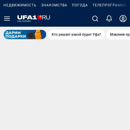
НЕДВИЖИМОСТЬ
ЗНАКОМСТВА
ПОГОДА
ТЕЛЕПРОГРАММА
Кто решает какой будет Уфа?
Мавлиев пр