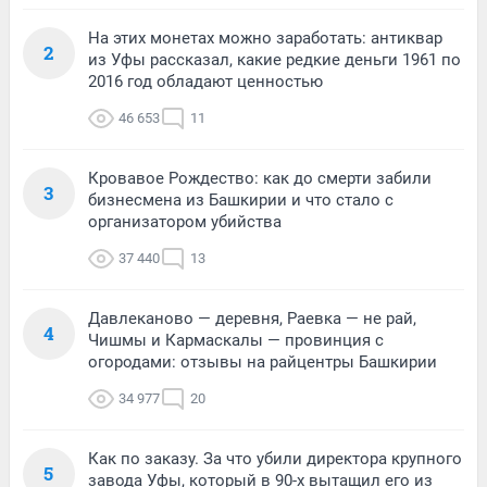
На этих монетах можно заработать: антиквар
2
из Уфы рассказал, какие редкие деньги 1961 по
2016 год обладают ценностью
46 653
11
Кровавое Рождество: как до смерти забили
3
бизнесмена из Башкирии и что стало с
организатором убийства
37 440
13
Давлеканово — деревня, Раевка — не рай,
4
Чишмы и Кармаскалы — провинция с
огородами: отзывы на райцентры Башкирии
34 977
20
Как по заказу. За что убили директора крупного
5
завода Уфы, который в 90-х вытащил его из