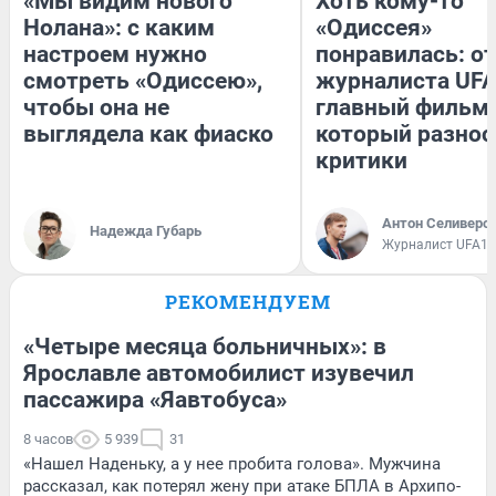
«Мы видим нового
Хоть кому-то
Нолана»: с каким
«Одиссея»
настроем нужно
понравилась: о
смотреть «Одиссею»,
журналиста UFA
чтобы она не
главный фильм 
выглядела как фиаско
который разнос
критики
Антон Селиверс
Надежда Губарь
Журналист UFA1.
РЕКОМЕНДУЕМ
«Четыре месяца больничных»: в
Ярославле автомобилист изувечил
пассажира «Яавтобуса»
8 часов
5 939
31
«Нашел Наденьку, а у нее пробита голова». Мужчина
рассказал, как потерял жену при атаке БПЛА в Архипо-