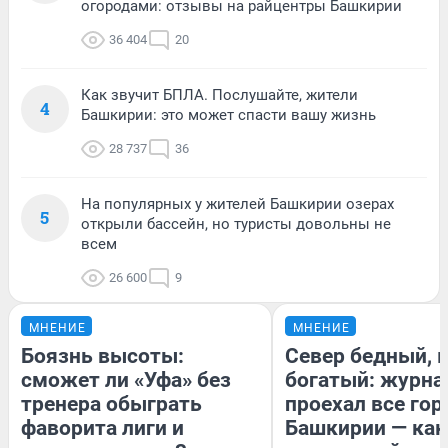
огородами: отзывы на райцентры Башкирии
36 404
20
Как звучит БПЛА. Послушайте, жители
4
Башкирии: это может спасти вашу жизнь
28 737
36
На популярных у жителей Башкирии озерах
5
открыли бассейн, но туристы довольны не
всем
26 600
9
МНЕНИЕ
МНЕНИЕ
Боязнь высоты:
Север бедный, 
сможет ли «Уфа» без
богатый: журна
тренера обыграть
проехал все гор
фаворита лиги и
Башкирии — как