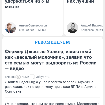
удержаться на 3-м
них лучший
месте
Антон Селиверстов
Андрей Бирюков
Журналист UFA1.RU
Корреспондент U
РЕКОМЕНДУЕМ
Фермер Джастас Уолкер, известный
как «веселый молочник», заявил что
его семью могут выдворить из России
— видео
8 часов
4 336
Обсудить
«Нашел Наденьку, а у нее пробита голова». Мужчина
рассказал, как потерял жену при атаке БПЛА в Архипо-
Осиповке
«Мне сказали, что нам нужно расстаться». Московского