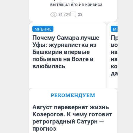
вытащил его из кризиса
31 704
23
МНЕНИЕ
МНЕНИЕ
Почему Самара лучше
Продаш
Уфы: журналистка из
возьмут
Башкирии впервые
нам го
побывала на Волге и
налого
влюбилась
коснет
даже р
РЕКОМЕНДУЕМ
Назифа Нурмухаметова
Ан
Август перевернет жизнь
Козерогов. К чему готовит
ретроградный Сатурн —
прогноз