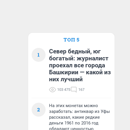
ТОП 5
Север бедный, юг
1
богатый: журналист
проехал все города
Башкирии — какой из
них лучший
103 475
167
На этих монетах можно
2
заработать: антиквар из Уфы
рассказал, какие редкие
деньги 1961 по 2016 год
обладают ценностью