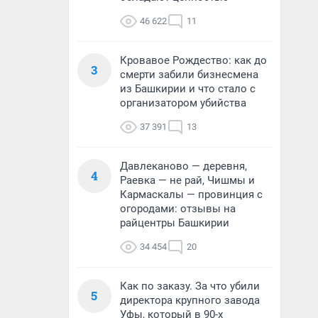
46 622
11
Кровавое Рождество: как до
3
смерти забили бизнесмена
из Башкирии и что стало с
организатором убийства
37 391
13
Давлеканово — деревня,
4
Раевка — не рай, Чишмы и
Кармаскалы — провинция с
огородами: отзывы на
райцентры Башкирии
34 454
20
Как по заказу. За что убили
5
директора крупного завода
Уфы, который в 90-х