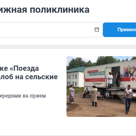
вижная поликлиника
Примен
ске «Поезда
лоб на сельские
ередями на прием