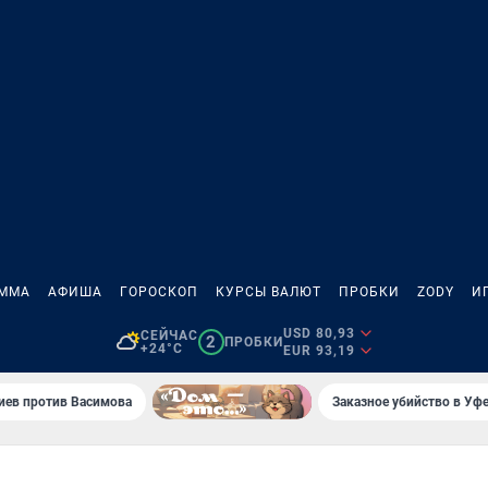
АММА
АФИША
ГОРОСКОП
КУРСЫ ВАЛЮТ
ПРОБКИ
ZODY
И
USD 80,93
СЕЙЧАС
2
ПРОБКИ
+24°C
EUR 93,19
иев против Васимова
Заказное убийство в Уфе