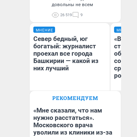
довольны не всем
26 519
9
МНЕНИЕ
МНЕНИЕ
Север бедный, юг
«В 199
богатый: журналист
строит
проехал все города
обвали
Башкирии — какой из
советс
них лучший
сравни
россий
Ол
РЕКОМЕНДУЕМ
Бл
Андрей Бирюков
вл
Корреспондент UFA1.RU
би
«Мне сказали, что нам
нужно расстаться».
Московского врача
уволили из клиники из-за