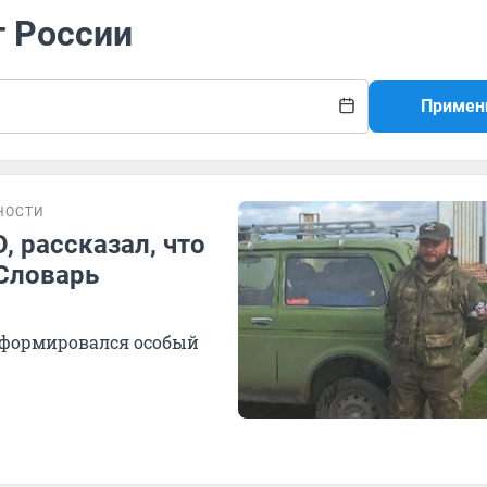
т России
Примен
НОСТИ
 рассказал, что
 Словарь
сформировался особый