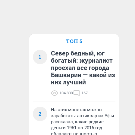
ТОП 5
Север бедный, юг
1
богатый: журналист
проехал все города
Башкирии — какой из
них лучший
104 839
167
На этих монетах можно
2
заработать: антиквар из Уфы
рассказал, какие редкие
деньги 1961 по 2016 год
обладают ценностью