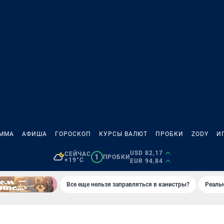
АММА
АФИША
ГОРОСКОП
КУРСЫ ВАЛЮТ
ПРОБКИ
ZODY
И
USD 82,17
СЕЙЧАС
1
ПРОБКИ
+19°C
EUR 94,84
Все еще нельзя заправляться в канистры?
Реаль