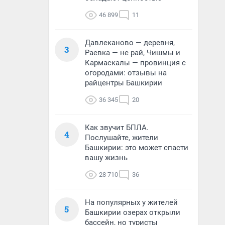
46 899
11
Давлеканово — деревня,
3
Раевка — не рай, Чишмы и
Кармаскалы — провинция с
огородами: отзывы на
райцентры Башкирии
36 345
20
Как звучит БПЛА.
4
Послушайте, жители
Башкирии: это может спасти
вашу жизнь
28 710
36
На популярных у жителей
5
Башкирии озерах открыли
бассейн, но туристы