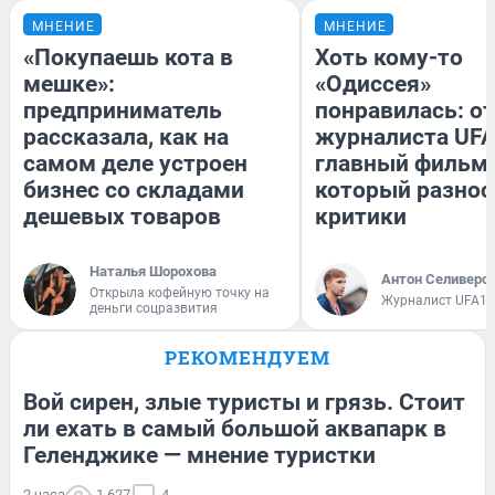
МНЕНИЕ
МНЕНИЕ
«Покупаешь кота в
Хоть кому-то
мешке»:
«Одиссея»
предприниматель
понравилась: о
рассказала, как на
журналиста UFA
самом деле устроен
главный фильм 
бизнес со складами
который разнос
дешевых товаров
критики
Наталья Шорохова
Антон Селиверс
Открыла кофейную точку на
Журналист UFA1.
деньги соцразвития
РЕКОМЕНДУЕМ
Вой сирен, злые туристы и грязь. Стоит
ли ехать в самый большой аквапарк в
Геленджике — мнение туристки
2 часа
1 627
4