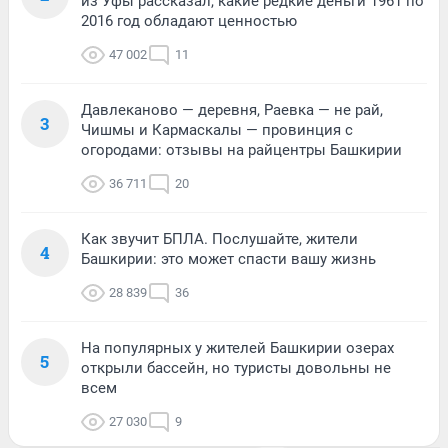
из Уфы рассказал, какие редкие деньги 1961 по
2016 год обладают ценностью
47 002
11
Давлеканово — деревня, Раевка — не рай,
3
Чишмы и Кармаскалы — провинция с
огородами: отзывы на райцентры Башкирии
36 711
20
Как звучит БПЛА. Послушайте, жители
4
Башкирии: это может спасти вашу жизнь
28 839
36
На популярных у жителей Башкирии озерах
5
открыли бассейн, но туристы довольны не
всем
27 030
9