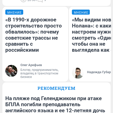
МНЕНИЕ
МНЕНИЕ
«В 1990-х дорожное
«Мы видим нов
строительство просто
Нолана»: с каки
обвалилось»: почему
настроем нужн
советские трассы не
смотреть «Одис
сравнить с
чтобы она не
российскими
выглядела как 
Олег Арефьев
Блогер, предприниматель,
Надежда Губарь
владелец в транспортном
бизнесе
РЕКОМЕНДУЕМ
На пляже под Геленджиком при атаке
БПЛА погибли преподаватель
английского языка и ее 12-летняя дочь