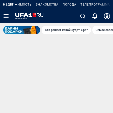
НЕДВИЖИМОСТЬ
ЗНАКОМСТВА
ПОГОДА
ТЕЛЕПРОГРАММА
Кто решает какой будет Уфа?
Самое соле