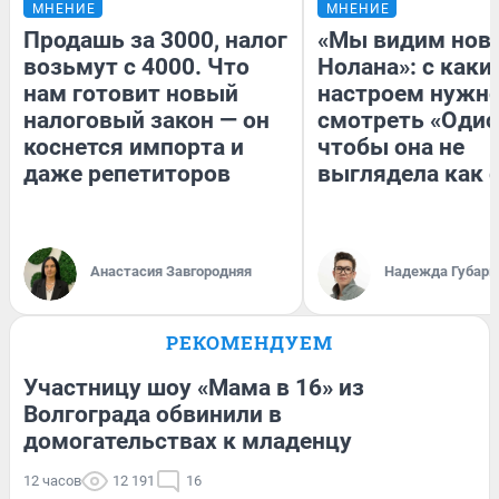
МНЕНИЕ
МНЕНИЕ
Продашь за 3000, налог
«Мы видим нов
возьмут с 4000. Что
Нолана»: с каки
нам готовит новый
настроем нужн
налоговый закон — он
смотреть «Одис
коснется импорта и
чтобы она не
даже репетиторов
выглядела как 
Анастасия Завгородняя
Надежда Губарь
РЕКОМЕНДУЕМ
Участницу шоу «Мама в 16» из
Волгограда обвинили в
домогательствах к младенцу
12 часов
12 191
16