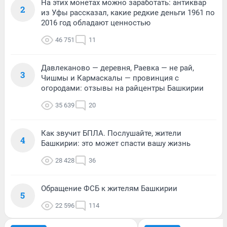
На этих монетах можно заработать: антиквар
2
из Уфы рассказал, какие редкие деньги 1961 по
2016 год обладают ценностью
46 751
11
Давлеканово — деревня, Раевка — не рай,
3
Чишмы и Кармаскалы — провинция с
огородами: отзывы на райцентры Башкирии
35 639
20
Как звучит БПЛА. Послушайте, жители
4
Башкирии: это может спасти вашу жизнь
28 428
36
Обращение ФСБ к жителям Башкирии
5
22 596
114