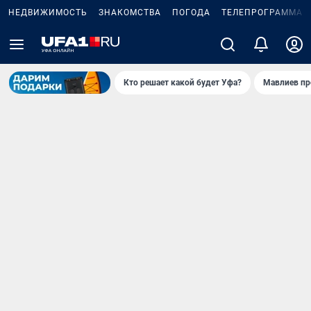
НЕДВИЖИМОСТЬ
ЗНАКОМСТВА
ПОГОДА
ТЕЛЕПРОГРАММА
Кто решает какой будет Уфа?
Мавлиев пр