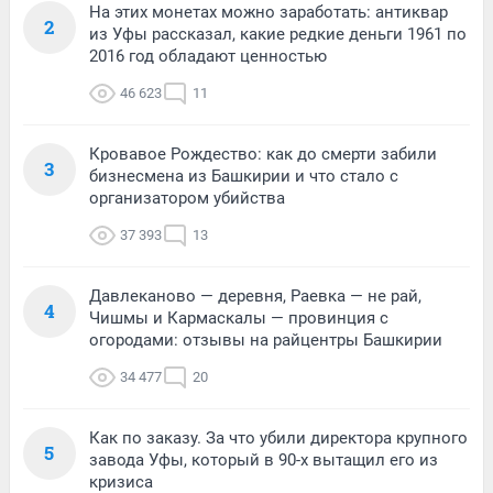
На этих монетах можно заработать: антиквар
2
из Уфы рассказал, какие редкие деньги 1961 по
2016 год обладают ценностью
46 623
11
Кровавое Рождество: как до смерти забили
3
бизнесмена из Башкирии и что стало с
организатором убийства
37 393
13
Давлеканово — деревня, Раевка — не рай,
4
Чишмы и Кармаскалы — провинция с
огородами: отзывы на райцентры Башкирии
34 477
20
Как по заказу. За что убили директора крупного
5
завода Уфы, который в 90-х вытащил его из
кризиса