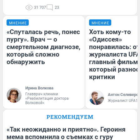
31 707
23
МНЕНИЕ
МНЕНИЕ
«Спуталась речь, понес
Хоть кому-то
пургу». Врач — о
«Одиссея»
смертельном диагнозе,
понравилась: о
который сложно
журналиста UFA
обнаружить
главный фильм 
который разнос
критики
Ирина Волкова
Главврач клиники
Антон Селиверс
«Реабилитация доктора
Журналист UFA1.
Волковой»
РЕКОМЕНДУЕМ
«Так неожиданно и приятно». Героиня
мема вспомнила о съемках с гуру