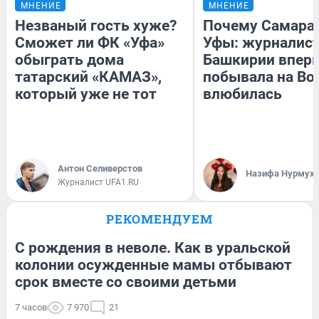
МНЕНИЕ
МНЕНИЕ
Незваный гость хуже?
Почему Самара
Сможет ли ФК «Уфа»
Уфы: журналист
обыграть дома
Башкирии впер
татарский «КАМАЗ»,
побывала на Вол
который уже не тот
влюбилась
Антон Селиверстов
Назифа Нурмух
Журналист UFA1.RU
РЕКОМЕНДУЕМ
С рождения в неволе. Как в уральской
колонии осужденные мамы отбывают
срок вместе со своими детьми
7 часов
7 970
21