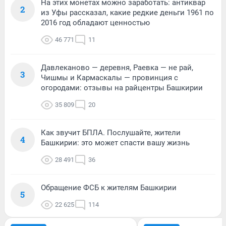
На этих монетах можно заработать: антиквар
2
из Уфы рассказал, какие редкие деньги 1961 по
2016 год обладают ценностью
46 771
11
Давлеканово — деревня, Раевка — не рай,
3
Чишмы и Кармаскалы — провинция с
огородами: отзывы на райцентры Башкирии
35 809
20
Как звучит БПЛА. Послушайте, жители
4
Башкирии: это может спасти вашу жизнь
28 491
36
Обращение ФСБ к жителям Башкирии
5
22 625
114