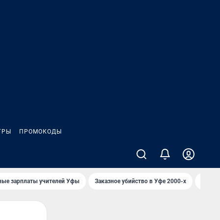
ГРЫ
ПРОМОКОДЫ
ные зарплаты учителей Уфы
Заказное убийство в Уфе 2000-х
Каким