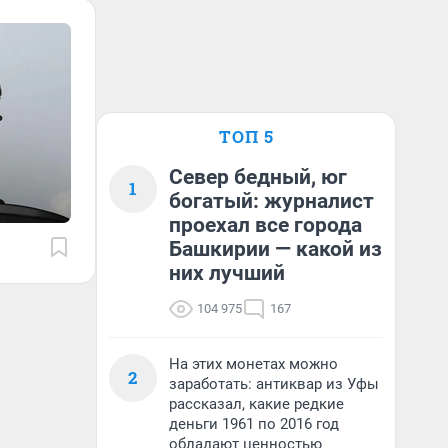
ТОП 5
Север бедный, юг
1
богатый: журналист
проехал все города
Башкирии — какой из
них лучший
104 975
167
На этих монетах можно
2
заработать: антиквар из Уфы
рассказал, какие редкие
деньги 1961 по 2016 год
обладают ценностью