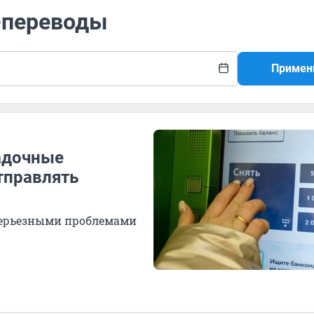
н-переводы
Примен
гадочные
тправлять
серьезными проблемами