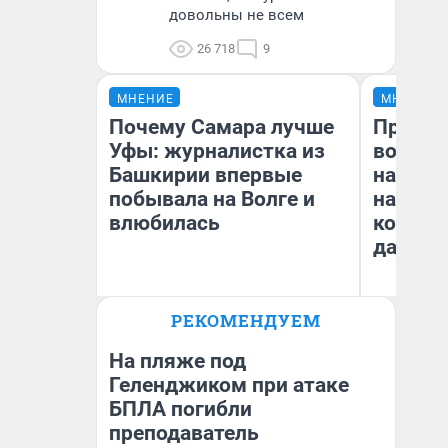
довольны не всем
26 718
9
МНЕНИЕ
МНЕНИЕ
Почему Самара лучше
Продаш
Уфы: журналистка из
возьмут
Башкирии впервые
нам го
побывала на Волге и
налого
влюбилась
коснет
даже р
РЕКОМЕНДУЕМ
Назифа Нурмухаметова
Ан
На пляже под
Геленджиком при атаке
БПЛА погибли
преподаватель