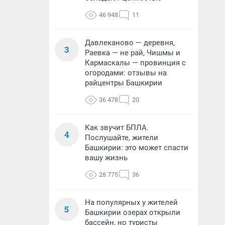
46 948
11
Давлеканово — деревня,
3
Раевка — не рай, Чишмы и
Кармаскалы — провинция с
огородами: отзывы на
райцентры Башкирии
36 478
20
Как звучит БПЛА.
4
Послушайте, жители
Башкирии: это может спасти
вашу жизнь
28 775
36
На популярных у жителей
5
Башкирии озерах открыли
бассейн, но туристы