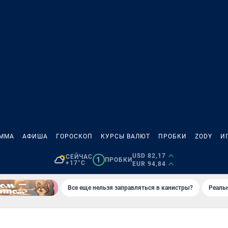
АММА
АФИША
ГОРОСКОП
КУРСЫ ВАЛЮТ
ПРОБКИ
ZODY
И
USD 82,17
СЕЙЧАС
1
ПРОБКИ
+17°C
EUR 94,84
Все еще нельзя заправляться в канистры?
Реаль