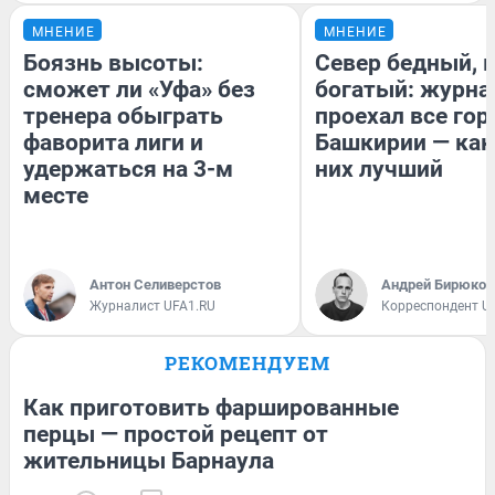
МНЕНИЕ
МНЕНИЕ
Боязнь высоты:
Север бедный, 
сможет ли «Уфа» без
богатый: журна
тренера обыграть
проехал все гор
фаворита лиги и
Башкирии — как
удержаться на 3-м
них лучший
месте
Антон Селиверстов
Андрей Бирюков
Журналист UFA1.RU
Корреспондент U
РЕКОМЕНДУЕМ
Как приготовить фаршированные
перцы — простой рецепт от
жительницы Барнаула