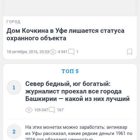
ГОРОД
Дом Кочкина в Уфе лишается статуса
охранного объекта
18 октября, 2016, 20:53
4 941
1
ТОП 5
Север бедный, юг богатый:
1
журналист проехал все города
Башкирии — какой из них лучший
105 047
167
На этих монетах можно заработать: антиквар
2
из Уфы рассказал, какие редкие деньги 1961 по
2016 год обладают ценностью