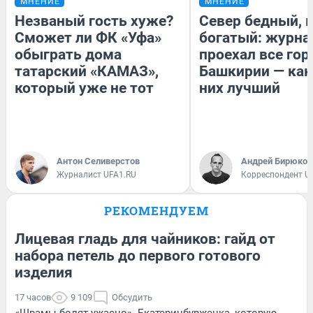
МНЕНИЕ
МНЕНИЕ
Незваный гость хуже?
Север бедный, 
Сможет ли ФК «Уфа»
богатый: журна
обыграть дома
проехал все гор
татарский «КАМАЗ»,
Башкирии — как
который уже не тот
них лучший
Антон Селиверстов
Андрей Бирюков
Журналист UFA1.RU
Корреспондент U
РЕКОМЕНДУЕМ
Лицевая гладь для чайников: гайд от
набора петель до первого готового
изделия
17 часов
9 109
Обсудить