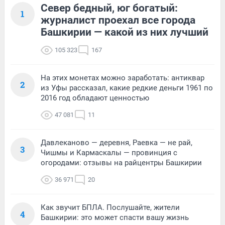
Север бедный, юг богатый:
1
журналист проехал все города
Башкирии — какой из них лучший
105 323
167
На этих монетах можно заработать: антиквар
2
из Уфы рассказал, какие редкие деньги 1961 по
2016 год обладают ценностью
47 081
11
Давлеканово — деревня, Раевка — не рай,
3
Чишмы и Кармаскалы — провинция с
огородами: отзывы на райцентры Башкирии
36 971
20
Как звучит БПЛА. Послушайте, жители
4
Башкирии: это может спасти вашу жизнь