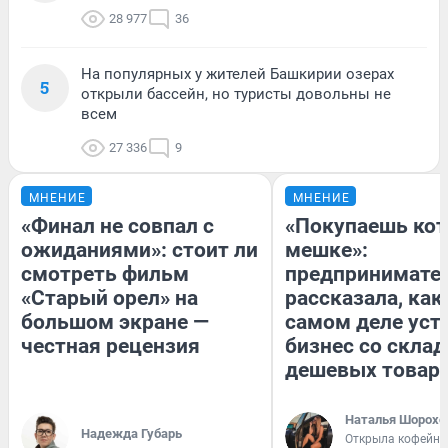
28 977
36
На популярных у жителей Башкирии озерах
5
открыли бассейн, но туристы довольны не
всем
27 336
9
МНЕНИЕ
МНЕНИЕ
«Финал не совпал с
«Покупаешь кот
ожиданиями»: стоит ли
мешке»:
смотреть фильм
предпринимате
«Старый орел» на
рассказала, как
большом экране —
самом деле уст
честная рецензия
бизнес со скла
дешевых товар
Наталья Шорохо
Надежда Губарь
Открыла кофейну