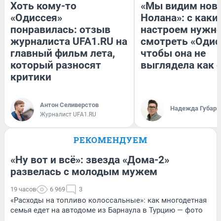
Хоть кому-то
«Мы видим нов
«Одиссея»
Нолана»: с каки
понравилась: отзыв
настроем нужн
журналиста UFA1.RU на
смотреть «Одис
главный фильм лета,
чтобы она не
который разносят
выглядела как 
критики
Антон Селиверстов
Надежда Губарь
Журналист UFA1.RU
РЕКОМЕНДУЕМ
«Ну вот и всё»: звезда «Дома-2»
развелась с молодым мужем
19 часов
6 969
3
«Расходы на топливо колоссальные»: как многодетная
семья едет на автодоме из Барнаула в Турцию — фото