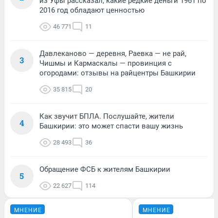
из Уфы рассказал, какие редкие деньги 1961 по
2016 год обладают ценностью
46 771
11
Давлеканово — деревня, Раевка — не рай,
3
Чишмы и Кармаскалы — провинция с
огородами: отзывы на райцентры Башкирии
35 815
20
Как звучит БПЛА. Послушайте, жители
4
Башкирии: это может спасти вашу жизнь
28 493
36
Обращение ФСБ к жителям Башкирии
5
22 627
114
МНЕНИЕ
МНЕНИЕ