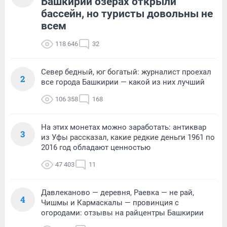
Башкирии озерах открыли
бассейн, но туристы довольны не
всем
118 646
32
Север бедный, юг богатый: журналист проехал
2
все города Башкирии — какой из них лучший
106 358
168
На этих монетах можно заработать: антиквар
3
из Уфы рассказал, какие редкие деньги 1961 по
2016 год обладают ценностью
47 403
11
Давлеканово — деревня, Раевка — не рай,
4
Чишмы и Кармаскалы — провинция с
огородами: отзывы на райцентры Башкирии