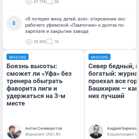
37 776
20
«Я потерял жену, детей, всё»: откровения экс-
5
рабочего уфимской «Лампочки» о долгах по
зарплате и закрытии завода
35 595
70
МНЕНИЕ
МНЕНИЕ
Боязнь высоты:
Север бедный, 
сможет ли «Уфа» без
богатый: журна
тренера обыграть
проехал все гор
фаворита лиги и
Башкирии — как
удержаться на 3-м
них лучший
месте
Антон Селиверстов
Андрей Бирюков
Журналист UFA1.RU
Корреспондент U